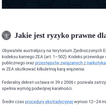
Ekstradyc
Ekstradyc
Ekstradyc
Jakie jest ryzyko prawne d
Obywatele australijscy na terytorium Zjednoczonych 
kodeksu karnego ZEA (art. 1–502). Kodeks przewiduje 
publicznego oraz
przestępstw związanych z narkotyk
w ZEA skutkować kilkuletnią karą więzienia.
Federalny dekret-ustawa nr 39 z 2006 r. pozwala zatr
spełnia wymóg podwójnej karalności.
Średni czas
procedury ekstradycyjnej
wynosi 12–24 mi