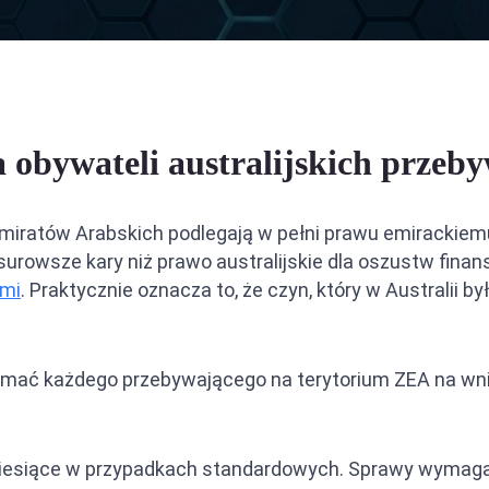
ja między ZEA a Arabią Saudyjską
ja między ZEA a Filipinami
ja między ZEA a Iranem
la obywateli australijskich prze
Emiratów Arabskich podlegają w pełni prawu emirackie
surowsze kary niż prawo australijskie dla oszustw fina
ami
. Praktycznie oznacza to, że czyn, który w Australii 
zymać każdego przebywającego na terytorium ZEA na wni
esiące w przypadkach standardowych. Sprawy wymagając