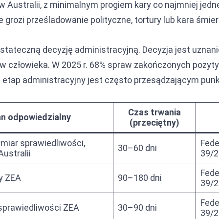
w Australii, z minimalnym progiem kary co najmniej jed
ie grozi prześladowanie polityczne, tortury lub kara śmie
stateczną decyzję administracyjną. Decyzja jest uznan
praw człowieka. W 2025 r. 68% spraw zakończonych poz
że etap administracyjny jest często przesądzającym pun
Czas trwania
n odpowiedzialny
(przeciętny)
ymiar sprawiedliwości,
Fede
30–60 dni
ustralii
39/2
Fede
y ZEA
90–180 dni
39/2
Fede
sprawiedliwości ZEA
30–90 dni
39/2