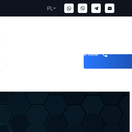
PL
Zadzwoń do mnie
AE