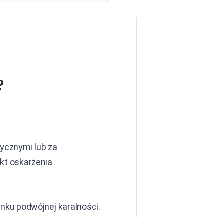
?
ycznymi lub za
akt oskarżenia
unku podwójnej karalności.