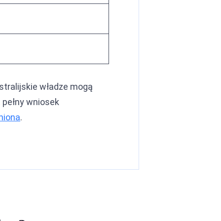
ustralijskie władze mogą
t pełny wniosek
niona
.