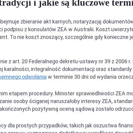
tradycji i jakie są kluczowe term
bejmuje zbieranie akt karnych, notaryzację dokumentów
ści podpisu z konsulatów ZEA w Australii. Koszt uwierz
t. To nie koszt znoszący, szczególnie gdy konieczne j
e z art. 20 Federalnego dekretu-ustawy nr 39 z 2006 r
 karalności, integralność dokumentacji oraz standardy
isemnego odwołania
w terminie 30 dni od wydania orzecz
atnim etapem procedury. Minister sprawiedliwości ZEA 
ekazanie osoby ściganej naruszałoby interesy ZEA, standa
akończonych pozytywną oceną sądową zostało odrzucon
cy dla prostych przypadków, takich jak oszustwa fin