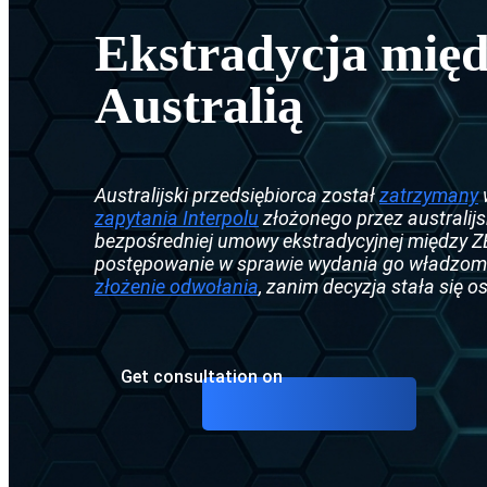
Ekstrady
Czarna no
Ekstradycja mię
Ekstradyc
Nakaz are
Australią
Umowa o 
Srebrna n
Ekstradyc
CCF (Komi
Australijski przedsiębiorca został
zatrzymany
Ekstradyc
Dyfuzje I
zapytania Interpolu
złożonego przez australij
bezpośredniej umowy ekstradycyjnej między Z
Ekstradyc
postępowanie w sprawie wydania go władzom au
złożenie odwołania
, zanim decyzja stała się o
Ekstradyc
Ekstradyc
Ekstradyc
Get consultation on
Umowa o e
Ekstradyc