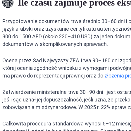
Ile czasu zajmuje proces eks
Przygotowanie dokumentów trwa średnio 30–60 dni i o
język arabski oraz uzyskanie certyfikatu autentyczno
800 do 1500 AED (około 220–410 USD) za jeden dokumen
dokumentów w skomplikowanych sprawach.
Ocena przez Sąd Najwyższy ZEA trwa 90–180 dni zgodni
której ocenia zgodność wniosku z wymogami podwójnej
ma prawo do reprezentacji prawnej oraz do
złożenia p
Zatwierdzenie ministeralne trwa 30–90 dni i jest ost
jeśli sąd uznał jej dopuszczalność, jeśli uzna, że prz
zobowiązania międzynarodowe. W 2025 r. 22% spraw z
Całkowita procedura standardowa wynosi 6–12 miesię