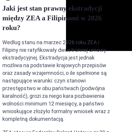
Ekstradycja między ZEA a Ara
Jaki jest stan prawny ekstradycji
między ZEA a Filipinami w 2026
Ekstradycja między ZEA a Fili
roku?
Ekstradycja między ZEA a Ira
Według stanu na marzec 2026 roku ZEA i
Filipiny nie ratyfikowały dwustronnej umowy
ekstradycyjnej. Ekstradycja jest jednak
możliwa na podstawie krajowych przepisów
oraz zasady wzajemności, o ile spełnione są
następujące warunki: czyn stanowi
przestępstwo w obu państwach (podwójna
karalność), grozi za niego kara pozbawienia
wolności minimum 12 miesięcy, a państwo
wnioskujące złożyło formalny wniosek wraz z
kompletną dokumentacją.