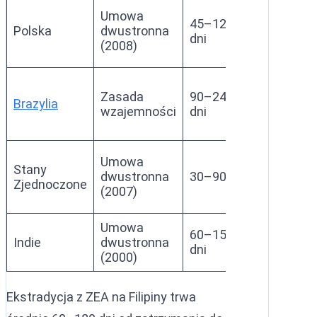
Umowa
45–120
Polska
dwustronna
Tak
dni
(2008)
Zasada
90–240
Brazylia
Tak
wzajemności
dni
Umowa
Stany
Tak (z
dwustronna
30–90 dni
Zjednoczone
wyjątkam
(2007)
Umowa
60–150
Indie
dwustronna
Tak
dni
(2000)
Ekstradycja z ZEA na Filipiny trwa