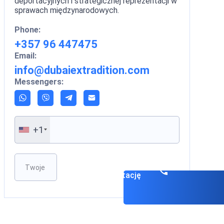
deportacyjnych i strategicznej reprezentacji w
sprawach międzynarodowych.
Phone:
+357 96 447475
Email:
info@dubaiextradition.com
Messengers:
+1
Please leave this field empty.
Zarezerwuj
konsultację