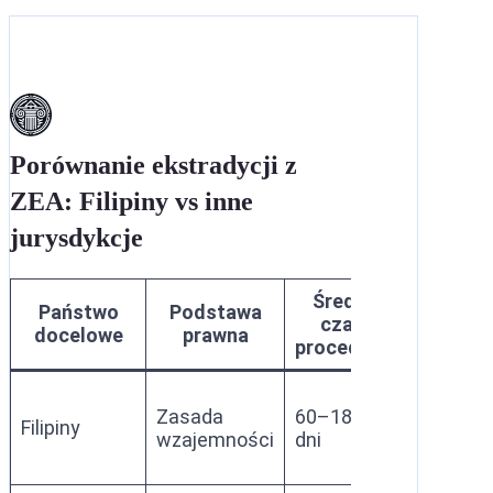
Porównanie ekstradycji z
ZEA: Filipiny vs inne
jurysdykcje
Średni
Wymóg
Państwo
Podstawa
czas
podwójn
docelowe
prawna
procedury
karalnoś
Tak (art. 
Zasada
60–180
Filipiny
Ustawy
wzajemności
dni
ZEA)