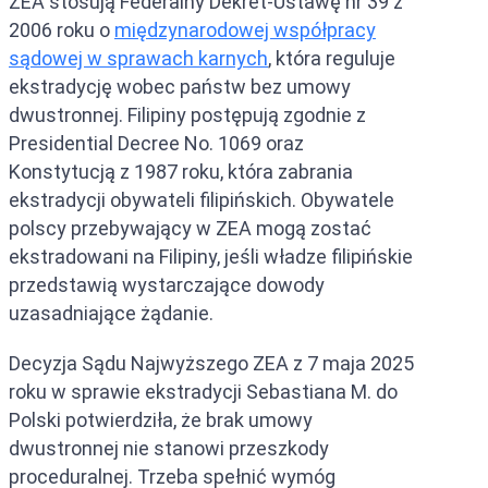
ZEA stosują Federalny Dekret-Ustawę nr 39 z
2006 roku o
międzynarodowej współpracy
sądowej w sprawach karnych
, która reguluje
ekstradycję wobec państw bez umowy
dwustronnej. Filipiny postępują zgodnie z
Presidential Decree No. 1069 oraz
Konstytucją z 1987 roku, która zabrania
ekstradycji obywateli filipińskich. Obywatele
polscy przebywający w ZEA mogą zostać
ekstradowani na Filipiny, jeśli władze filipińskie
przedstawią wystarczające dowody
uzasadniające żądanie.
Decyzja Sądu Najwyższego ZEA z 7 maja 2025
roku w sprawie ekstradycji Sebastiana M. do
Polski potwierdziła, że brak umowy
dwustronnej nie stanowi przeszkody
proceduralnej. Trzeba spełnić wymóg