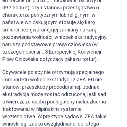
emirackie (art. 3 ust. 1 Federalnej Ustawy nr
39 z 2006 r.), czyn stanowi przestępstwo o
charakterze politycznym lub religijnym, w
państwie wnioskującym stosuje się karę
śmierci bez gwarancji jej zamiany na karę
pozbawienia wolności, wniosek ekstradycyjny
narusza podstawowe prawa człowieka (w
szczególności art. 3 Europejskiej Konwencji
Praw Człowieka dotyczący zakazu tortur).
Obywatele polscy nie otrzymują specjalnego
immunitetu wobec ekstradycji z ZEA. EU nie
stanowi przeszkody proceduralnej. Jednak
ekstradycja może zostać odrzucona, jeśli sąd
stwierdzi, że osoba podlegałaby nieludzkiemu
traktowaniu w filipińskim systemie
więziennictwa. W praktyce sądowej ZEA takie
wnioski są rzadko uwzględniane; do lutego