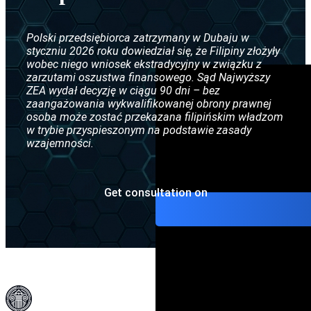
Ekstradycja między ZEA a Ni
Czarna nota Interpolu
Polski przedsiębiorca zatrzymany w Dubaju w
Ekstradycja między ZEA a Fra
Nakaz aresztowania Interpolu
styczniu 2026 roku dowiedział się, że Filipiny złożyły
wobec niego wniosek ekstradycyjny w związku z
Umowa o ekstradycji między 
Srebrna nota Interpolu
zarzutami oszustwa finansowego. Sąd Najwyższy
ZEA wydał decyzję w ciągu 90 dni – bez
Ekstradycja między ZEA a Ros
CCF (Komisja ds. Kontroli Akt 
zaangażowania wykwalifikowanej obrony prawnej
osoba może zostać przekazana filipińskim władzom
Ekstradycja między ZEA a Chi
Dyfuzje Interpolu
w trybie przyspieszonym na podstawie zasady
wzajemności.
Ekstradycja między Polską a 
Ekstradycja z ZEA do Pakista
Get consultation on
Ekstradycja z ZEA do Indii
Ekstradycja z ZEA do Egiptu
Umowa o ekstradycji między Z
Ekstradycja z ZEA do Uzbekis