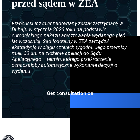
przed sądem w ZEA
Ekstradycja między ZEA a Ni
Czarna nota Interpolu
Ekstradycja między ZEA a Fra
Nakaz aresztowania Interpolu
Francuski inżynier budowlany został zatrzymany w
Dubaju w stycznia 2026 roku na podstawie
Umowa o ekstradycji między 
Srebrna nota Interpolu
europejskiego nakazu aresztowania wydanego pięć
lat wcześniej. Sąd federalny w ZEA zarządził
Ekstradycja między ZEA a Ros
CCF (Komisja ds. Kontroli Akt 
ekstradycję w ciągu czterech tygodni. Jego prawnicy
mieli 30 dni na złożenie apelacji do Sądu
Ekstradycja między ZEA a Chi
Dyfuzje Interpolu
Apelacyjnego – termin, którego przekroczenie
oznaczałoby automatyczne wykonanie decyzji o
Ekstradycja między Polską a 
wydaniu.
Ekstradycja z ZEA do Pakista
Get consultation on
Ekstradycja z ZEA do Indii
Ekstradycja z ZEA do Egiptu
Umowa o ekstradycji między Z
Ekstradycja z ZEA do Uzbekis