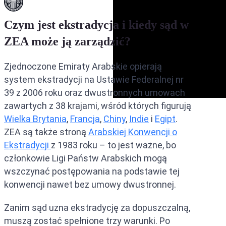
Ekstradycja między ZEA a Ara
Czym jest ekstradycja i kiedy sąd w
Ekstradycja między ZEA a Fili
ZEA może ją zarządzić?
Ekstradycja między ZEA a Ira
Zjednoczone Emiraty Arabskie opierają
system ekstradycji na Ustawie Federalnej nr
39 z 2006 roku oraz dwustronnych umowach
zawartych z 38 krajami, wśród których figurują
Wielka Brytania
,
Francja
,
Chiny
,
Indie
i
Egipt
.
ZEA są także stroną
Arabskiej Konwencji o
Ekstradycji
z 1983 roku – to jest ważne, bo
członkowie Ligi Państw Arabskich mogą
wszczynać postępowania na podstawie tej
konwencji nawet bez umowy dwustronnej.
Zanim sąd uzna ekstradycję za dopuszczalną,
muszą zostać spełnione trzy warunki. Po