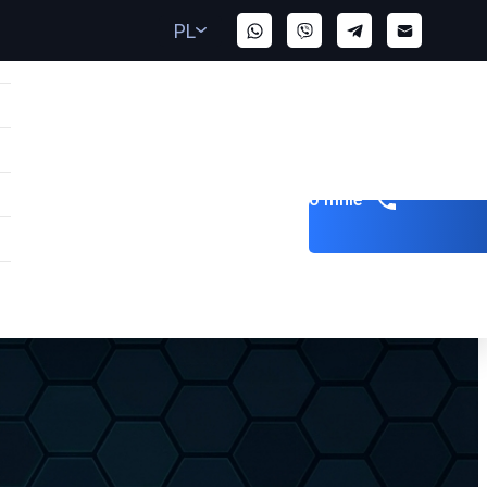
PL
Zadzwoń do mnie
AE