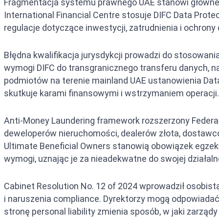
Fragmentacja systemu prawnego UAE stanowi główne ź
International Financial Centre stosuje DIFC Data Pro
regulacje dotyczące inwestycji, zatrudnienia i ochrony
Błędna kwalifikacja jurysdykcji prowadzi do stosowani
wymogi DIFC do transgranicznego transferu danych, na
podmiotów na terenie mainland UAE ustanowienia Data 
skutkuje karami finansowymi i wstrzymaniem operacji.
Anti-Money Laundering framework rozszerzony Federal
deweloperów nieruchomości, dealerów złota, dostaw
Ultimate Beneficial Owners stanowią obowiązek egzek
wymogi, uznając je za nieadekwatne do swojej działaln
Cabinet Resolution No. 12 of 2024 wprowadził osobist
i naruszenia compliance. Dyrektorzy mogą odpowiadać 
stronę personal liability zmienia sposób, w jaki zarząd