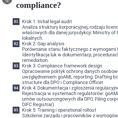
compliance?
Krok 1: Initial legal audit
Analiza struktury korporacyjnej, rodzaju licen
właściwych dla danej jurysdykcji: Ministry o
lokalnych.
Krok 2: Gap analysis
Porównanie stanu faktycznego z wymogami Fe
Identyfikacja luk w dokumentacji, procedurac
remediation.
Krok 3: Compliance framework design
Opracowanie polityk ochrony danych osobow
uwzględnieniem goAML reporting. Drafting bo
structure dla DPO i Compliance Officer.
Krok 4: Dokumentacja i zgłoszenia regulacyjn
Rejestracja w systemach regulatorów: goAML 
umów outsourcingowych dla DPO. Filing corp
DIFC Registrar).
Krok 5: Training i operational rollout
Szkolenie zarządu i pracowników z wymogów 