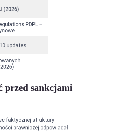
I (2026)
regulations PDPL –
ynowe
 10 updates
kowanych
(2026)
ść przed sankcjami
c faktycznej struktury
alności prawniczej odpowiadał