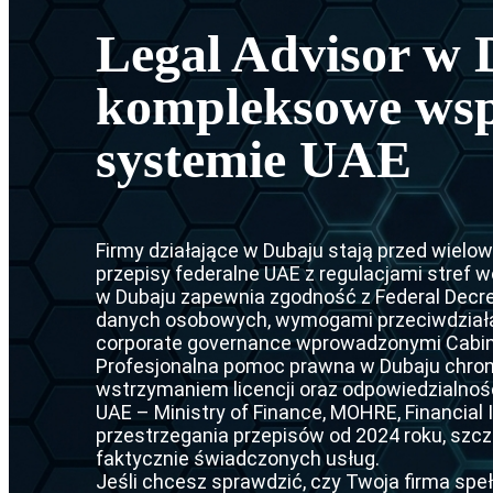
Ekstrady
Czarna no
Legal Advisor w 
Ekstradyc
Nakaz are
kompleksowe wsp
Umowa o 
Srebrna n
systemie UAE
Ekstradyc
CCF (Komi
Ekstradyc
Dyfuzje I
Ekstradyc
Firmy działające w Dubaju stają przed wie
przepisy federalne UAE z regulacjami stref 
Ekstradyc
w Dubaju zapewnia zgodność z Federal Decr
danych osobowych, wymogami przeciwdział
Ekstradyc
corporate governance wprowadzonymi Cabine
Profesjonalna pomoc prawna w Dubaju chroni
Ekstradyc
wstrzymaniem licencji oraz odpowiedzialnoś
UAE – Ministry of Finance, MOHRE, Financial I
Umowa o e
przestrzegania przepisów od 2024 roku, szcze
faktycznie świadczonych usług.
Ekstradyc
Jeśli chcesz sprawdzić, czy Twoja firma sp