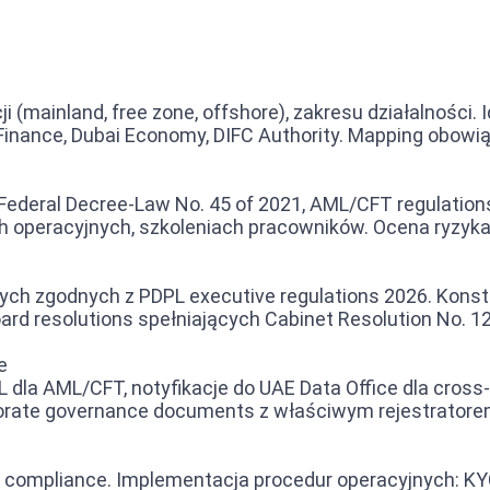
cji (mainland, free zone, offshore), zakresu działalności.
f Finance, Dubai Economy, DIFC Authority. Mapping obowi
deral Decree-Law No. 45 of 2021, AML/CFT regulations
h operacyjnych, szkoleniach pracowników. Ocena ryzyka s
ych zgodnych z PDPL executive regulations 2026. Kon
ard resolutions spełniających Cabinet Resolution No. 1
e
dla AML/CFT, notyfikacje do UAE Data Office dla cross
orate governance documents z właściwym rejestratorem
compliance. Implementacja procedur operacyjnych: KYC