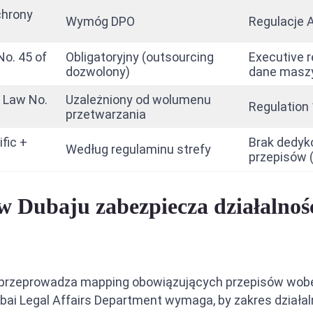
chrony
Wymóg DPO
Regulacje A
o. 45 of
Obligatoryjny (outsourcing
Executive 
dozwolony)
dane masz
n Law No.
Uzależniony od wolumenu
Regulation
przetwarzania
fic +
Brak dedy
Według regulaminu strefy
przepisów 
 w Dubaju zabezpiecza działalno
r przeprowadza mapping obowiązujących przepisów wobe
 Dubai Legal Affairs Department wymaga, by zakres dział