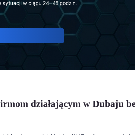
sytuacji w ciągu 24–48 godzin.
ja między ZEA a Arabią Saudyjską
ja między ZEA a Filipinami
ja między ZEA a Iranem
firmom działającym w Dubaju be