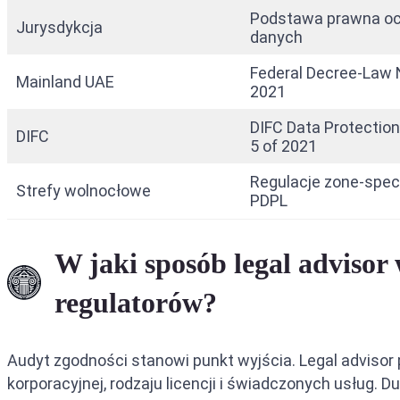
Podstawa prawna o
Jurysdykcja
danych
Federal Decree-Law N
Mainland UAE
2021
DIFC Data Protectio
DIFC
5 of 2021
Regulacje zone-speci
Strefy wolnocłowe
PDPL
W jaki sposób legal advisor
regulatorów?
Audyt zgodności stanowi punkt wyjścia. Legal adviso
korporacyjnej, rodzaju licencji i świadczonych usług.