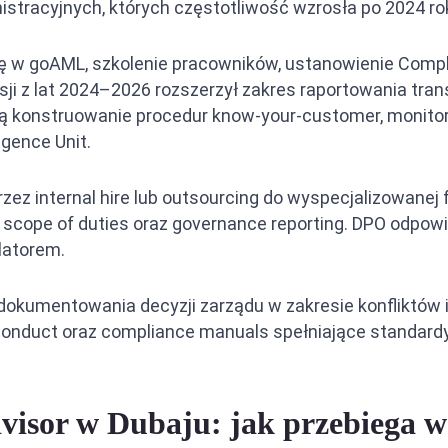
nistracyjnych, których częstotliwość wzrosła po 2024 ro
 w goAML, szkolenie pracowników, ustanowienie Compli
sji z lat 2024–2026 rozszerzył zakres raportowania tra
ją konstruowanie procedur know-your-customer, monitor
igence Unit.
ez internal hire lub outsourcing do wyspecjalizowanej f
 scope of duties oraz governance reporting. DPO odpow
latorem.
okumentowania decyzji zarządu w zakresie konfliktów i
f conduct oraz compliance manuals spełniające standar
dvisor w Dubaju: jak przebiega 