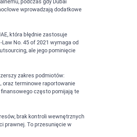
alnemu, podczas gdy Dubai
 wolnocłowe wprowadzają dodatkowe
AE, która błędnie zastosuje
ee-Law No. 45 of 2021 wymaga od
tsourcing, ale jego pominięcie
szerszy zakres podmiotów:
L oraz terminowe raportowanie
 finansowego często pomijają te
resów, brak kontroli wewnętrznych
i prawnej. To przesunięcie w