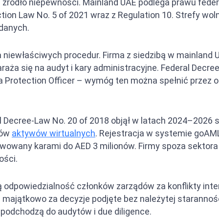
ródło niepewności. Mainland UAE podlega prawu feder
tection Law No. 5 of 2021 wraz z Regulation 10. Strefy
 danych.
a niewłaściwych procedur. Firma z siedzibą w mainland U
raża się na audyt i kary administracyjne. Federal Decr
Protection Officer – wymóg ten można spełnić przez ou
 Decree-Law No. 20 of 2018 objął w latach 2024–2026 
ców
aktywów wirtualnych
. Rejestracja w systemie goAM
wowany karami do AED 3 milionów. Firmy spoza sektora
ości.
ą odpowiedzialność członków zarządów za konflikty inte
majątkowo za decyzje podjęte bez należytej starannośc
y podchodzą do audytów i due diligence.