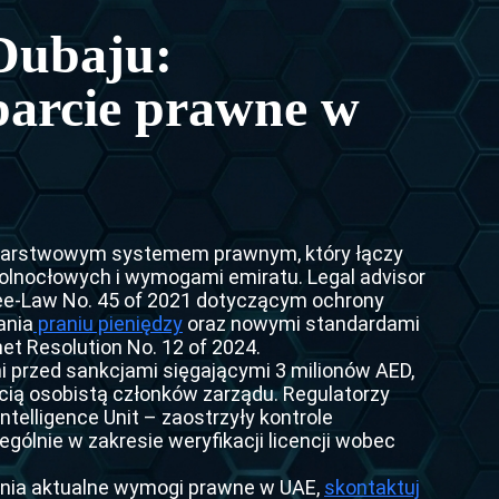
cja między ZEA a Niemcami — 2026 Guide
ta Interpolu
Dubaju:
ja między ZEA a Francją
sztowania Interpolu
arcie prawne w
ekstradycji między ZEA a Włochami
ota Interpolu
ja między ZEA a Rosją
sja ds. Kontroli Akt Interpolu)
ja między ZEA a Chinami
nterpolu
ja między Polską a Republiką Dominikańską
lowarstwowym systemem prawnym, który łączy
wolnocłowych i wymogami emiratu. Legal advisor
ja z ZEA do Pakistanu
ee-Law No. 45 of 2021 dotyczącym ochrony
ania
praniu pieniędzy
oraz nowymi standardami
ja z ZEA do Indii
t Resolution No. 12 of 2024.
 przed sankcjami sięgającymi 3 milionów AED,
ja z ZEA do Egiptu
cią osobistą członków zarządu. Regulatorzy
ntelligence Unit – zaostrzyły kontrole
kstradycji między ZEA a Turcją
gólnie w zakresie weryfikacji licencji wobec
ja z ZEA do Uzbekistanu
ełnia aktualne wymogi prawne w UAE,
skontaktuj