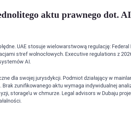
dnolitego aktu prawnego dot. AI
 błędne. UAE stosuje wielowarstwową regulację: Federal
cjami stref wolnocłowych. Executive regulations z 202
 systemów AI.
ne dla swojej jurysdykcji. Podmiot działający w mainla
 Brak zunifikowanego aktu wymaga indywidualnej analizy
zji, storage’u w chmurze. Legal advisors w Dubaju proj
łalności.