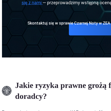
się z nami
— przeprowadzimy wstępną ocenę 
Ekstradyc
Ekstradyc
Skontaktuj się w sprawie Czarnej Noty w ZEA
Ekstradyc
Jakie ryzyka prawne grożą 
doradcy?