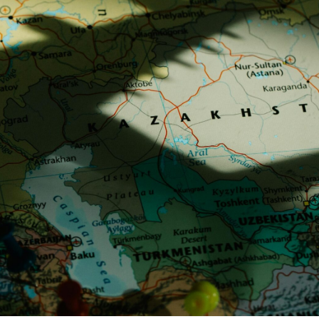
ja między ZEA a Arabią Saudyjską
ja między ZEA a Filipinami
ja między ZEA a Iranem