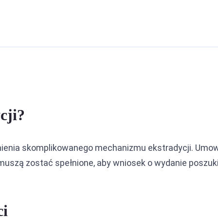
cji?
homienia skomplikowanego mechanizmu ekstradycji. Umo
e muszą zostać spełnione, aby wniosek o wydanie poszu
ci