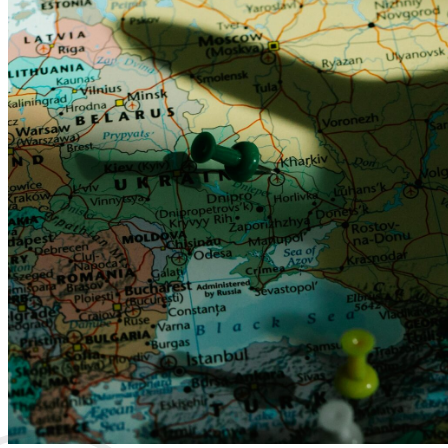
Ekstradyc
Ekstradyc
Ekstradyc