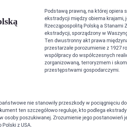
Podstawą prawną, na której opiera s
ekstradycji między obiema krajami, 
olską
Rzecząpospolitą Polską a Stanami 
ekstradycji, sporządzony w Waszyngt
Ten dwustronny akt prawa międzyn
przestarzałe porozumienie z 1927 r
współpracy do współczesnych reali
zorganizowaną, terroryzmem i sko
przestępstwami gospodarczymi.
aństwowe nie stanowiły przeszkody w pociągnięciu do 
ument ten szczegółowo reguluje, kto podlega ekstradyc
raw osoby poszukiwanej. Zrozumienie jego postanowień j
 Polski z USA.