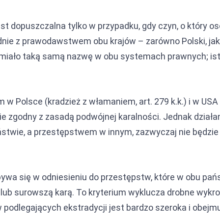
st dopuszczalna tylko w przypadku, gdy czyn, o który o
dnie z prawodawstwem obu krajów – zarówno Polski, jak
 miało taką samą nazwę w obu systemach prawnych; ist
w Polsce (kradzież z włamaniem, art. 279 k.k.) i w USA 
ie zgodny z zasadą podwójnej karalności. Jednak działani
stwie, a przestępstwem w innym, zazwyczaj nie będzi
wa się w odniesieniu do przestępstw, które w obu pań
 lub surowszą karą. To kryterium wyklucza drobne wykro
podlegających ekstradycji jest bardzo szeroka i obejmu