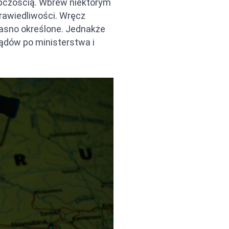
ępczością. Wbrew niektórym
rawiedliwości. Wręcz
 jasno określone. Jednakże
ądów po ministerstwa i