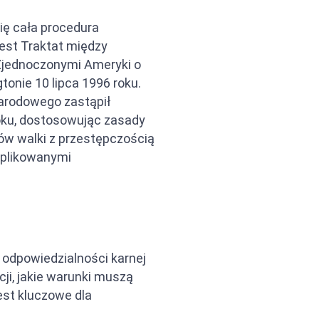
ię cała procedura
jest Traktat między
Zjednoczonymi Ameryki o
onie 10 lipca 1996 roku.
arodowego zastąpił
oku, dostosowując zasady
ów walki z przestępczością
mplikowanymi
odpowiedzialności karnej
ji, jakie warunki muszą
est kluczowe dla