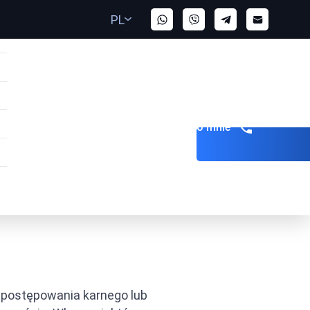
PL
Zadzwoń do mnie
AE
 postępowania karnego lub