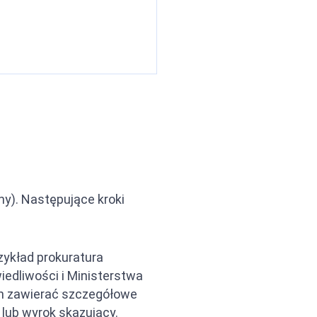
y). Następujące kroki
zykład prokuratura
edliwości i Ministerstwa
n zawierać szczegółowe
 lub wyrok skazujący.