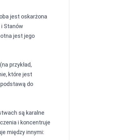
soba jest oskarżona
 i Stanów
otna jest jego
(na przykład,
e, które jest
e podstawą do
stwach są karalne
czenia i koncentruje
je między innymi: