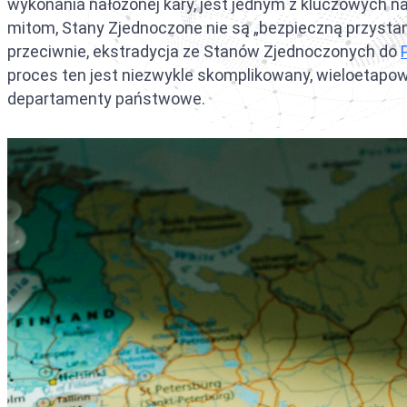
wykonania nałożonej kary, jest jednym z kluczowych 
Ekstrady
Czarna no
mitom, Stany Zjednoczone nie są „bezpieczną przystan
przeciwnie, ekstradycja ze Stanów Zjednoczonych do
Ekstradyc
Nakaz are
proces ten jest niezwykle skomplikowany, wieloetapow
Umowa o 
Srebrna n
departamenty państwowe.
Ekstradyc
CCF (Komi
Ekstradyc
Dyfuzje I
Ekstradyc
Ekstradyc
Ekstradyc
Ekstradyc
Umowa o e
Ekstradyc