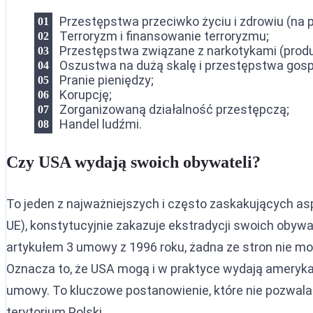
Przestępstwa przeciwko życiu i zdrowiu (na p
Terroryzm i finansowanie terroryzmu;
Przestępstwa związane z narkotykami (produk
Oszustwa na dużą skalę i przestępstwa gos
Pranie pieniędzy;
Korupcję;
Zorganizowaną działalność przestępczą;
Handel ludźmi.
Czy USA wydają swoich obywateli?
To jeden z najważniejszych i często zaskakujących a
UE), konstytucyjnie zakazuje ekstradycji swoich obywa
artykułem 3 umowy z 1996 roku, żadna ze stron nie 
Oznacza to, że USA mogą i w praktyce wydają amerykań
umowy. To kluczowe postanowienie, które nie pozwal
terytorium Polski.