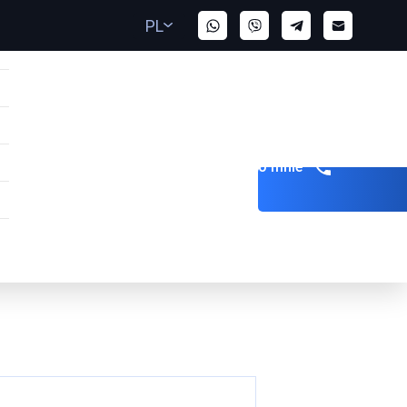
PL
Zadzwoń do mnie
AE