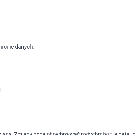
hronie danych:
a.
ana. Zmiany będą obowiązywać natychmiast, a data „ost