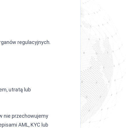
ganów regulacyjnych.
m, utratą lub
ków nie przechowujemy
zepisami AML, KYC lub