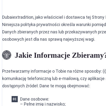
Ekstrady
Czarna no
Ekstradyc
Nakaz are
Dubaiextradition, jako właściciel i dostawca tej Stro
Umowa o 
Srebrna n
Niniejsza polityka prywatności określa warunki pomię
Danych zbieranych przez nas lub przekazywanych przez
Ekstradyc
CCF (Komi
osobowych jest dla nas sprawą najwyższej wagi.
Ekstradyc
Dyfuzje I
Ekstradyc
Jakie Informacje Zbieramy
Ekstradyc
Przetwarzamy informacje o Tobie na różne sposoby: (i
Ekstradyc
komunikację telefoniczną lub e-mailową, czy aplikacje se
Ekstradyc
dostępnych źródeł. Dane te mogą obejmować:
Umowa o e
Dane osobowe:
Ekstradyc
– Pełne imię i nazwisko;