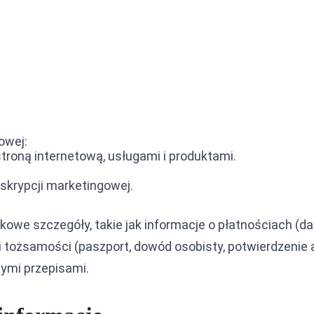
ja między ZEA a Arabią Saudyjską
ja między ZEA a Filipinami
ja między ZEA a Iranem
owej:
troną internetową, usługami i produktami.
skrypcji marketingowej.
we szczegóły, takie jak informacje o płatnościach (d
tożsamości (paszport, dowód osobisty, potwierdzenie a
ymi przepisami.