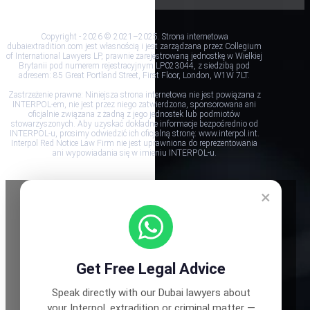
Copyright - 2026 © 2021–2025. Strona internetowa
dubaiextradition.com jest własnością i jest zarządzana przez Collegium
of International Lawyers LP, prawnie zarejestrowaną jednostkę w Wielkiej
Brytanii pod numerem rejestracyjnym LP023044, z siedzibą pod
adresem: 85 Great Portland Street, First Floor, London, W1W 7LT.
Zastrzeżenie prawne: Niniejsza strona internetowa nie jest powiązana z
INTERPOL-em, nie jest przez niego zatwierdzona, sponsorowana ani
oficjalnie związana z żadną z jego jednostek lub podmiotów
stowarzyszonych. Aby uzyskać dokładne informacje bezpośrednio od
INTERPOL-u, prosimy odwiedzić ich oficjalną stronę: www.interpol.int.
Interpol Red Notice Law Firm nie jest uprawniona do reprezentowania
ani wypowiadania się w imieniu INTERPOL-u.
×
Get Free Legal Advice
Speak directly with our Dubai lawyers about
your Interpol, extradition or criminal matter —