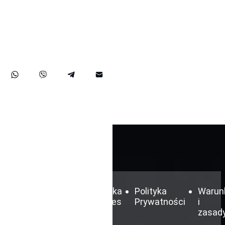
dotyczących nakazów aresztowania Interpolu. Nasi
dedykowani prawnicy specjalizujący się w sprawach
Interpolu zajmują się ekstradycjami w ujęciu kraj po kraju,
a także obroną w sprawach prania pieniędzy, zapewniając
kompleksową ochronę Twoich praw i majątku zarówno w
ZEA, jak i na arenie międzynarodowej.
Zastrzeżenie
Polityka
Polityka
Warun
cookies
Prywatności
i
zasad