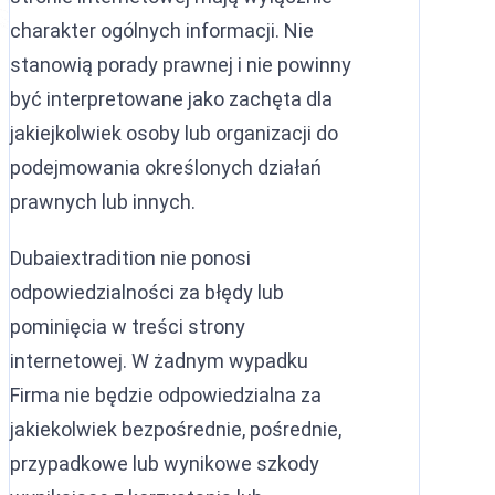
Ekstradycja między ZEA a Ni
Czarna nota Interpolu
charakter ogólnych informacji. Nie
stanowią porady prawnej i nie powinny
Ekstradycja między ZEA a Fra
Nakaz aresztowania Interpolu
być interpretowane jako zachęta dla
Umowa o ekstradycji między 
Srebrna nota Interpolu
jakiejkolwiek osoby lub organizacji do
Ekstradycja między ZEA a Ros
CCF (Komisja ds. Kontroli Akt 
podejmowania określonych działań
Ekstradycja między ZEA a Chi
Dyfuzje Interpolu
prawnych lub innych.
Ekstradycja między Polską a 
Dubaiextradition nie ponosi
Ekstradycja z ZEA do Pakista
odpowiedzialności za błędy lub
pominięcia w treści strony
Ekstradycja z ZEA do Indii
internetowej. W żadnym wypadku
Ekstradycja z ZEA do Egiptu
Firma nie będzie odpowiedzialna za
Umowa o ekstradycji między Z
jakiekolwiek bezpośrednie, pośrednie,
przypadkowe lub wynikowe szkody
Ekstradycja z ZEA do Uzbekis