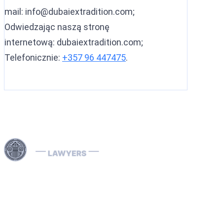
mail:
info@dubaiextradition.com
;
Odwiedzając naszą stronę
internetową: dubaiextradition.com;
Telefonicznie:
+357 96 447475
.
Skorzystaj z naszych specjalistycznych usług prawnych
w Dubaju i na terenie całych Zjednoczonych Emiratów
Arabskich w zakresie skomplikowanych spraw
związanych z Interpolem, w tym usuwania i zapobiegania
Czerwonym Notom Interpolu, obsługi Not Niebieskich,
Zielonych i Srebrnych oraz rozwiązywania spraw