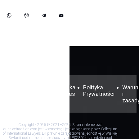
Zastrzeżenie
Polityka
Polityka
Warun
cookies
Prywatności
i
zasad
Copyright - 2026 © 2021–2025. Strona internetowa
dubaiextradition.com jest własnością i jest zarządzana przez Collegium
of International Lawyers LP, prawnie zarejestrowaną jednostkę w Wielkiej
Brytanii pod numerem rejestracyjnym LP023044, z siedzibą pod