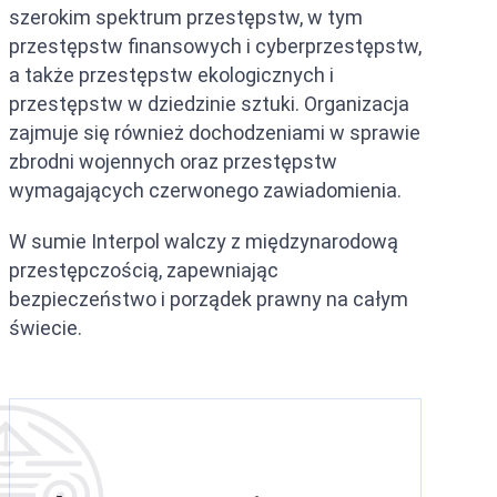
szerokim spektrum przestępstw, w tym
Ekstradycja między ZEA a Ni
Czarna nota Interpolu
przestępstw finansowych i cyberprzestępstw,
Ekstradycja między ZEA a Fra
Nakaz aresztowania Interpolu
a także przestępstw ekologicznych i
przestępstw w dziedzinie sztuki. Organizacja
Umowa o ekstradycji między 
Srebrna nota Interpolu
zajmuje się również dochodzeniami w sprawie
Ekstradycja między ZEA a Ros
CCF (Komisja ds. Kontroli Akt 
zbrodni wojennych oraz przestępstw
wymagających czerwonego zawiadomienia.
Ekstradycja między ZEA a Chi
Dyfuzje Interpolu
W sumie Interpol walczy z międzynarodową
Ekstradycja między Polską a 
przestępczością, zapewniając
Ekstradycja z ZEA do Pakista
bezpieczeństwo i porządek prawny na całym
świecie.
Ekstradycja z ZEA do Indii
Ekstradycja z ZEA do Egiptu
Umowa o ekstradycji między Z
Ekstradycja z ZEA do Uzbekis