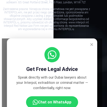
adresem: 85 Great Portland Street, First Floor, London, W1W 7LT.
Zastrzeżenie prawne: Niniejsza strona internetowa nie jest powiązana z
INTERPOL-em, nie jest przez niego zatwierdzona, sponsorowana ani
oficjalnie związana z żadną z jego jednostek lub podmiotów
stowarzyszonych. Aby uzyskać dokładne informacje bezpośrednio od
INTERPOL-u, prosimy odwiedzić ich oficjalną stronę: www.interpol.int.
Interpol Red Notice Law Firm nie jest uprawniona do reprezentowania
ani wypowiadania się w imieniu INTERPOL-u.
×
Get Free Legal Advice
Speak directly with our Dubai lawyers about
your Interpol, extradition or criminal matter —
confidentially, right now.
Chat on WhatsApp