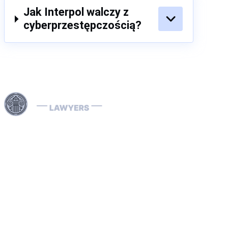
Jak Interpol walczy z
cyberprzestępczością?
Skorzystaj z naszych specjalistycznych usług prawnych
w Dubaju i na terenie całych Zjednoczonych Emiratów
Arabskich w zakresie skomplikowanych spraw
związanych z Interpolem, w tym usuwania i zapobiegania
Czerwonym Notom Interpolu, obsługi Not Niebieskich,
Zielonych i Srebrnych oraz rozwiązywania spraw
dotyczących nakazów aresztowania Interpolu. Nasi
dedykowani prawnicy specjalizujący się w sprawach
Interpolu zajmują się ekstradycjami w ujęciu kraj po kraju,
a także obroną w sprawach prania pieniędzy, zapewniając
kompleksową ochronę Twoich praw i majątku zarówno w
ZEA, jak i na arenie międzynarodowej.