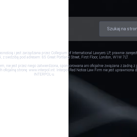
atności
Warunki i zasady
nością i jest zarządzana przez Collegium of International Lawyers LP, prawnie zareje
 z siedzibą pod adresem: 85 Great Portland Street, First Floor, London, W1W 7LT.
em, nie jest przez niego zatwierdzona, sponsorowana ani oficjalnie związana z żadną 
oficjalną stronę: www.interpol.int. Interpol Red Notice Law Firm nie jest uprawniona
INTERPOL-u.