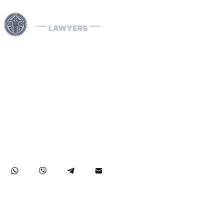
Skorzystaj z naszych specjalistycznych usług prawnych
w Dubaju i na terenie całych Zjednoczonych Emiratów
Arabskich w zakresie skomplikowanych spraw
związanych z Interpolem, w tym usuwania i zapobiegania
Czerwonym Notom Interpolu, obsługi Not Niebieskich,
Zielonych i Srebrnych oraz rozwiązywania spraw
dotyczących nakazów aresztowania Interpolu. Nasi
dedykowani prawnicy specjalizujący się w sprawach
Interpolu zajmują się ekstradycjami w ujęciu kraj po kraju,
a także obroną w sprawach prania pieniędzy, zapewniając
kompleksową ochronę Twoich praw i majątku zarówno w
ZEA, jak i na arenie międzynarodowej.