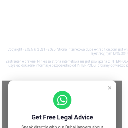
Zastrzeżenie
Polityka cookies
Polityka Pryw
Copyright - 2026 © 2021–2025. Strona internetowa dubaiextradition.com jest włas
rejestracyjnym LP023044,
Zastrzeżenie prawne: Niniejsza strona internetowa nie jest powiązana z INTERPOL-
uzyskać dokładne informacje bezpośrednio od INTERPOL-u, prosimy odwiedzić ich 
×
Get Free Legal Advice
Speak directly with our Dubai lawyers about