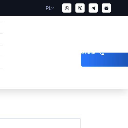
PL
Zadzwoń do mnie
AE