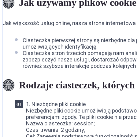
Jak używamy plików cookie
Ekstradyc
Ekstradyc
Jak większość usług online, nasza strona internetowa w
Ekstradyc
Ciasteczka pierwszej strony są niezbędne dla
umożliwiających identyfikację.
Ciasteczka stron trzecich pomagają nam anali
zabezpieczyć nasze usługi, dostarczać odpowi
również szybsze interakcje podczas kolejnych 
Rodzaje ciasteczek, któryc
1. Niezbędne pliki cookie
Niezbędne pliki cookie umożliwiają podstawow
preferencjami zgody. Te pliki cookie nie pr
Nazwa ciasteczka: session;
Czas trwania: 2 godziny;
Cel: Zapewnia podstawową funkcjonalność st