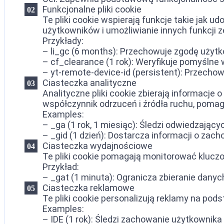
Funkcjonalne pliki cookie
Te pliki cookie wspierają funkcje takie jak u
użytkowników i umożliwianie innych funkcji 
Przykłady:
– li_gc (6 months): Przechowuje zgodę użytko
– cf_clearance (1 rok): Weryfikuje pomyślne
– yt-remote-device-id (persistent): Przecho
Ciasteczka analityczne
Analityczne pliki cookie zbierają informacje 
współczynnik odrzuceń i źródła ruchu, poma
Examples:
– _ga (1 rok, 1 miesiąc): Śledzi odwiedzając
– _gid (1 dzień): Dostarcza informacji o zac
Ciasteczka wydajnościowe
Te pliki cookie pomagają monitorować klucz
Przykład:
– _gat (1 minuta): Ogranicza zbieranie dany
Ciasteczka reklamowe
Te pliki cookie personalizują reklamy na pod
Examples:
– IDE (1 rok): Śledzi zachowanie użytkownika