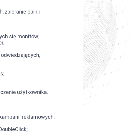
 zbieranie opinii
cych się monitów;
i.
bę odwiedzających,
s;
dczenie użytkownika.
ć kampanii reklamowych.
DoubleClick;