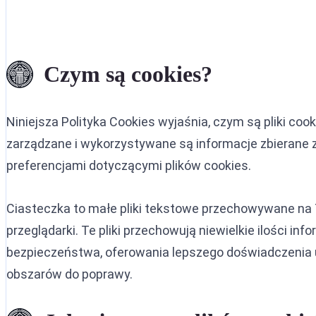
Ekstrady
Czarna no
Ekstradyc
Nakaz are
Czym są cookies?
Umowa o 
Srebrna n
Ekstradyc
CCF (Komi
Niniejsza Polityka Cookies wyjaśnia, czym są pliki coo
Ekstradyc
Dyfuzje I
zarządzane i wykorzystywane są informacje zbierane 
Ekstradyc
preferencjami dotyczącymi plików cookies.
Ekstradyc
Ciasteczka to małe pliki tekstowe przechowywane na 
Ekstradyc
przeglądarki. Te pliki przechowują niewielkie ilości in
Ekstradyc
bezpieczeństwa, oferowania lepszego doświadczenia u
Umowa o e
obszarów do poprawy.
Ekstradyc