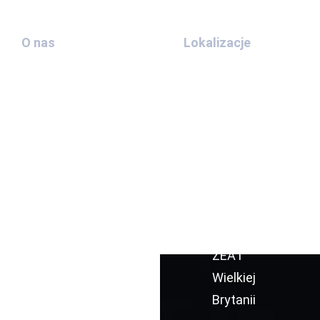
O nas
Lokalizacje
Skontaktuj
Ekstradycja
się z nami
ZEA i Chin
O nas
Ekstradycja
Nasze
ZEA i Turcji
sprawy
Ekstradycja
Blog
ZEA i
Włoch
Ekstradycja
ZEA i
Wielkiej
Brytanii