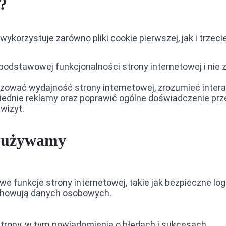
?
ja między ZEA a Arabią Saudyjską
ja między ZEA a Filipinami
ykorzystuje zarówno pliki cookie pierwszej, jak i trzeci
ja między ZEA a Iranem
 podstawowej funkcjonalności strony internetowej i nie
zować wydajność strony internetowej, zrozumieć inter
ednie reklamy oraz poprawić ogólne doświadczenie prze
wizyt.
h używamy
e funkcje strony internetowej, takie jak bezpieczne lo
zechowują danych osobowych.
rony, w tym powiadomienia o błędach i sukcesach.