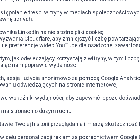
dostępnianie treści witryny w mediach społecznościowych,
zewnętrznych.
wnika LinkedIn na nieistotne pliki cookie;
 wyzwania Cloudflare, aby zmniejszyć liczbę powtarzają
wuje preferencje wideo YouTube dla osadzonej zawartośc
o tym, jak odwiedzający korzystają z witryny, w tym licz
gając nam poprawić wydajność.
ych, sesje i użycie anonimowo za pomocą Google Analytic
howaniu odwiedzających na stronie internetowej.
owe wskaźniki wydajności, aby zapewnić lepsze doświa
ch na stronach o dużym ruchu.
stawie Twojej historii przeglądania i mierzą skutecznoś
 w celu personalizacji reklam za pośrednictwem Google 