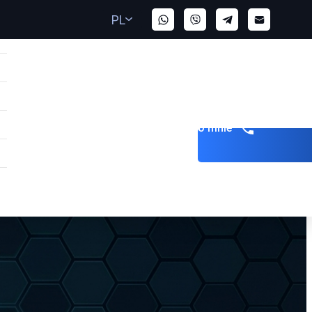
PL
Zadzwoń do mnie
AE