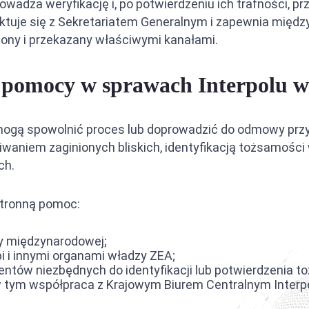
owadza weryfikację i, po potwierdzeniu ich trafności, p
ktuje się z Sekretariatem Generalnym i zapewnia międz
iony i przekazany właściwymi kanałami.
ej pomocy w sprawach Interpolu 
ogą spowolnić proces lub doprowadzić do odmowy przyję
waniem zaginionych bliskich, identyfikacją tożsamośc
ch.
tronną pomoc:
cy międzynarodowej;
bi i innymi organami władzy ZEA;
tów niezbędnych do identyfikacji lub potwierdzenia t
 tym współpraca z Krajowym Biurem Centralnym Interpo