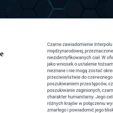
ja między ZEA a Arabią Saudyjską
ja między ZEA a Filipinami
ja między ZEA a Iranem
Czarne zawiadomienie Interpolu
międzynarodowej, przeznaczone d
e
niezidentyfikowanych ciał. W oficj
jako wniosek o ustalenie tożsam
nieznane i nie mogą zostać okre
przeciwieństwie do czerwonego
poszukiwaniem przestępców, c
poszukiwanie zaginionych, czar
charakter humanitarny. Jego ce
różnych krajów w połączeniu wy
zmarłego i powiadomić jego blisk