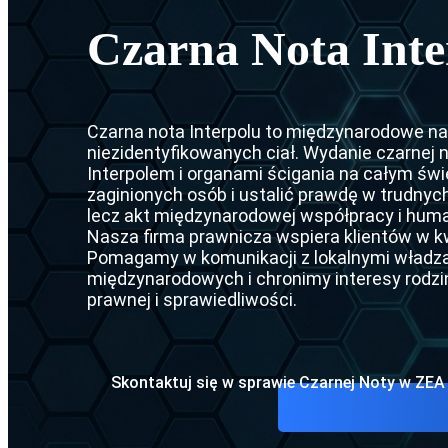
Ekstrady
Czarna no
Czarna Nota Int
Ekstradyc
Nakaz are
Umowa o 
Srebrna n
Czarna nota Interpolu to międzynarodowe na
Ekstradyc
CCF (Komi
niezidentyfikowanych ciał. Wydanie czarnej no
Interpolem i organami ścigania na całym św
Ekstradyc
Dyfuzje I
zaginionych osób i ustalić prawdę w trudnych
lecz akt międzynarodowej współpracy i huma
Ekstradyc
Nasza firma prawnicza wspiera klientów w k
Pomagamy w komunikacji z lokalnymi władza
Ekstradyc
międzynarodowych i chronimy interesy rodzin
prawnej i sprawiedliwości.
Ekstradyc
Ekstradyc
Skontaktuj się w sprawie Czarnej Noty w ZEA
Umowa o e
Ekstradyc