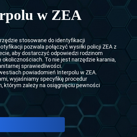
cja między ZEA a Niemcami — 2026 Guide
ta Interpolu
erpolu w ZEA
ja między ZEA a Francją
sztowania Interpolu
ekstradycji między ZEA a Włochami
ota Interpolu
rzędzie stosowane do identyfikacji
ja między ZEA a Rosją
sja ds. Kontroli Akt Interpolu)
tyfikacji pozwala połączyć wysiłki policji ZEA z
iecie, aby dostarczyć odpowiedzi rodzinom
ja między ZEA a Chinami
nterpolu
 okolicznościach. To nie jest narzędzie karania,
nitarnej sprawiedliwości.
ja między Polską a Republiką Dominikańską
westiach powiadomień Interpolu w ZEA.
mi, wyjaśniamy specyfikę procedur
ja z ZEA do Pakistanu
, którym zależy na osiągnięciu pewności
ja z ZEA do Indii
ja z ZEA do Egiptu
kstradycji między ZEA a Turcją
ja z ZEA do Uzbekistanu