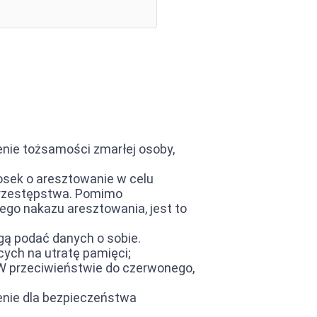
enie tożsamości zmarłej osoby,
osek o aresztowanie w celu
 przestępstwa. Pomimo
o nakazu aresztowania, jest to
gą podać danych o sobie.
cych na utratę pamięci;
i. W przeciwieństwie do czerwonego,
żenie dla bezpieczeństwa