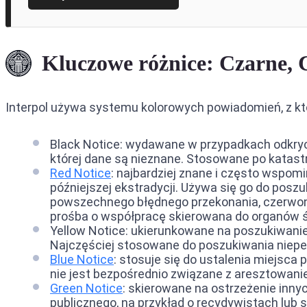
Kluczowe różnice: Czarne, 
Interpol używa systemu kolorowych powiadomień, z któ
Black Notice: wydawane w przypadkach odkryci
której dane są nieznane. Stosowane po katas
Red Notice
: najbardziej znane i często wspo
późniejszej ekstradycji. Używa się go do po
powszechnego błędnego przekonania, czerwon
prośba o współpracę skierowana do organów ś
Yellow Notice: ukierunkowane na poszukiwanie 
Najczęściej stosowane do poszukiwania niepełn
Blue Notice
: stosuje się do ustalenia miejsca 
nie jest bezpośrednio związane z aresztowani
Green Notice
: skierowane na ostrzeżenie inny
publicznego, na przykład o recydywistach lub 