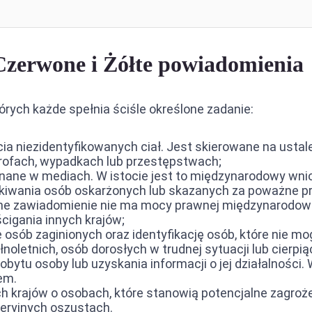
Czerwone i Żółte powiadomienia
rych każde spełnia ściśle określone zadanie:
a niezidentyfikowanych ciał. Jest skierowane na ustal
trofach, wypadkach lub przestępstwach;
minane w mediach. W istocie jest to międzynarodowy wni
szukiwania osób oskarżonych lub skazanych za poważne
e zawiadomienie nie ma mocy prawnej międzynarodoweg
cigania innych krajów;
osób zaginionych oraz identyfikację osób, które nie mo
oletnich, osób dorosłych w trudnej sytuacji lub cierpią
pobytu osoby lub uzyskania informacji o jej działalnośc
em.
ch krajów o osobach, które stanowią potencjalne zagro
seryjnych oszustach.