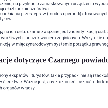
grożeniu, na przykład o zamaskowanym urządzeniu wyb
ji służb bezpieczeństwa.
popełniania przestępstw (modus operandi) stosowanych
tyków.
 na ich celu: czarne związane jest z identyfikacją cia
 wrażliwych i poszukiwaniem zaginionych. Wszystkie n
ą funkcję w międzynarodowym systemie porządku prawne
rmacje dotyczące Czarnego powia
ony ekspatów i turystów, takie przypadki nie są rzadk
śledztwie. Ważne jest, aby zrozumieć: bezpośredni kon
ch organów władzy.