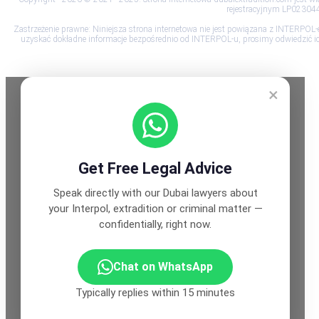
rejestracyjnym LP023044,
Zastrzeżenie prawne: Niniejsza strona internetowa nie jest powiązana z INTERPOL-
uzyskać dokładne informacje bezpośrednio od INTERPOL-u, prosimy odwiedzić ich 
×
Get Free Legal Advice
Speak directly with our Dubai lawyers about
your Interpol, extradition or criminal matter —
confidentially, right now.
Chat on WhatsApp
Typically replies within 15 minutes