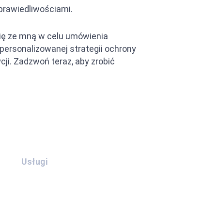
prawiedliwościami.
 się ze mną w celu umówienia
personalizowanej strategii ochrony
ji. Zadzwoń teraz, aby zrobić
Usługi
Czerwona nota Interpolu
Srebrna nota Interpolu
Zielona nota Interpolu