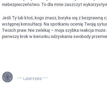
niebezpieczeństwo. To dla mnie zaszczyt wykorzystyw
Jeśli Ty lub ktoś, kogo znasz, boryka się z bezprawną
wstępnej konsultacji. Na spotkaniu ocenię Twoją sytu
Twoich praw. Nie zwlekaj – moja szybka reakcja może 
pierwszy krok w kierunku odzyskania swobody przemie
Skorzystaj z naszych specjalistycznych usług prawnych
w Dubaju i na terenie całych Zjednoczonych Emiratów
Arabskich w zakresie skomplikowanych spraw
związanych z Interpolem, w tym usuwania i zapobiegania
Czerwonym Notom Interpolu, obsługi Not Niebieskich,