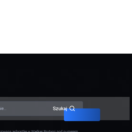
Niebieska nota Interpolu
Szukaj
strowaną jednostkę w Wielkiej Brytanii pod numerem