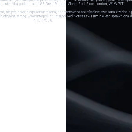
 z siedzibą pod adresem: 85 Great Portland Street, First Floor, London, W1W 7LT.
em, nie jest przez niego zatwierdzona, sponsorowana ani oficjalnie związana z żadną 
oficjalną stronę: www.interpol.int. Interpol Red Notice Law Firm nie jest uprawniona
INTERPOL-u.