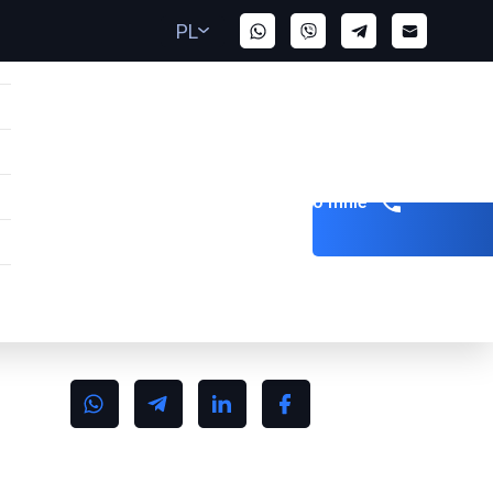
PL
Zadzwoń do mnie
AE