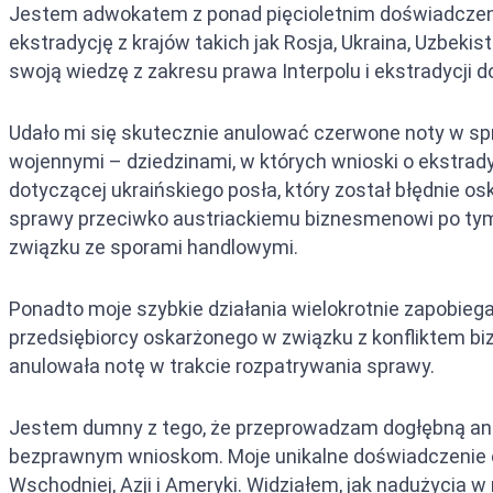
Jestem adwokatem z ponad pięcioletnim doświadczeni
Ekstradyc
ekstradycję z krajów takich jak Rosja, Ukraina, Uzbe
Ekstradyc
swoją wiedzę z zakresu prawa Interpolu i ekstradycji
Ekstradyc
Udało mi się skutecznie anulować czerwone noty w sp
wojennymi – dziedzinami, w których wnioski o ekstrad
dotyczącej ukraińskiego posła, który został błędnie o
sprawy przeciwko austriackiemu biznesmenowi po tym,
związku ze sporami handlowymi.
Ponadto moje szybkie działania wielokrotnie zapobie
przedsiębiorcy oskarżonego w związku z konfliktem bi
anulowała notę w trakcie rozpatrywania sprawy.
Jestem dumny z tego, że przeprowadzam dogłębną an
bezprawnym wnioskom. Moje unikalne doświadczenie oso
Wschodniej, Azji i Ameryki. Widziałem, jak nadużycia w