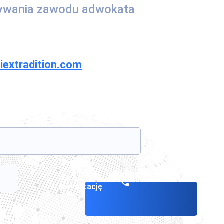
nywania zawodu adwokata
iextradition.com
Zarezerwuj
konsultację