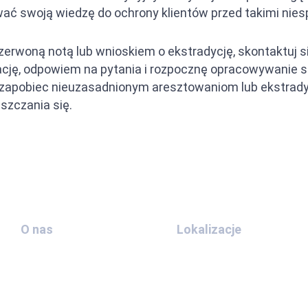
ać swoją wiedzę do ochrony klientów przed takimi nies
 czerwoną notą lub wnioskiem o ekstradycję, skontaktuj
ację, odpowiem na pytania i rozpocznę opracowywanie s
zapobiec nieuzasadnionym aresztowaniom lub ekstradyc
szczania się.
O nas
Lokalizacje
Skontaktuj
Ekstradycja
się z nami
ZEA i Chin
O nas
Ekstradycja