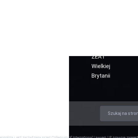
Nasze
ZEA i Turcji
sprawy
Ekstradycja
Blog
ZEA i
Włoch
Ekstradycja
ZEA i
Wielkiej
Brytanii
atności
Warunki i zasady
nością i jest zarządzana przez Collegium of International Lawyers LP, prawnie zareje