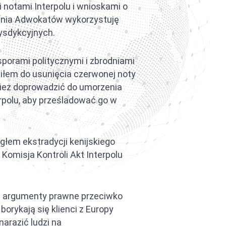
notami Interpolu i wnioskami o
zenia Adwokatów wykorzystuję
rysdykcyjnych.
orami politycznymi i zbrodniami
ziłem do usunięcia czerwonej noty
wnież doprowadzić do umorzenia
polu, aby prześladować go w
łem ekstradycji kenijskiego
Komisja Kontroli Akt Interpolu
e argumenty prawne przeciwko
rykają się klienci z Europy
arazić ludzi na