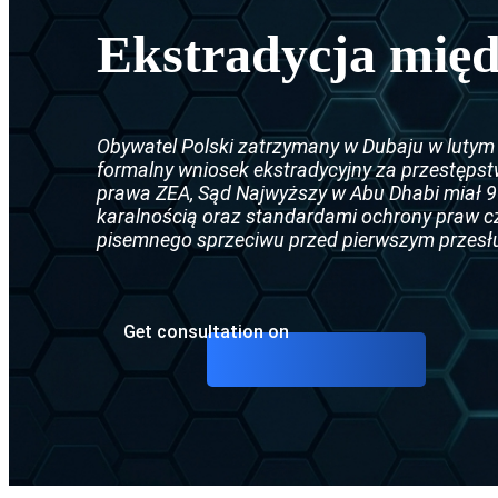
Ekstrady
Czarna no
Ekstradycja międ
Ekstradyc
Nakaz are
Umowa o 
Srebrna n
Obywatel Polski zatrzymany w Dubaju w lutym 2
Ekstradyc
CCF (Komi
formalny wniosek ekstradycyjny za przestęps
prawa ZEA, Sąd Najwyższy w Abu Dhabi miał 9
Ekstradyc
Dyfuzje I
karalnością oraz standardami ochrony praw cz
pisemnego sprzeciwu przed pierwszym przes
Ekstradyc
Ekstradyc
Get consultation on
Ekstradyc
Ekstradyc
Umowa o e
Ekstradyc