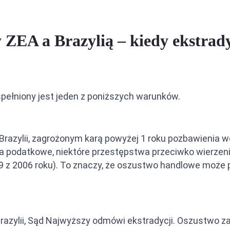
 ZEA a Brazylią – kiedy ekstrad
spełniony jest jeden z poniższych warunków.
azylii, zagrożonym karą powyżej 1 roku pozbawienia wol
 podatkowe, niektóre przestępstwa przeciwko wierzenio
39 z 2006 roku). To znaczy, że oszustwo handlowe może 
razylii, Sąd Najwyższy odmówi ekstradycji. Oszustwo zag