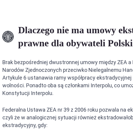
Ekstradyc
Ekstradyc
Dlaczego nie ma umowy eks
Ekstradyc
prawne dla obywateli Polski
Brak bezpośredniej dwustronnej umowy między ZEA a Br
Narodów Zjednoczonych przeciwko Nielegalnemu Handl
Artykule 6 ustanawia ramy współpracy ekstradycyjnej
wolności. Ponadto oba są członkami Interpolu, co um
Konstytucji Interpolu.
Federalna Ustawa ZEA nr 39 z 2006 roku pozwala na e
czyli że w analogicznej sytuacji również ekstradowa
ekstradycyjny, gdy: