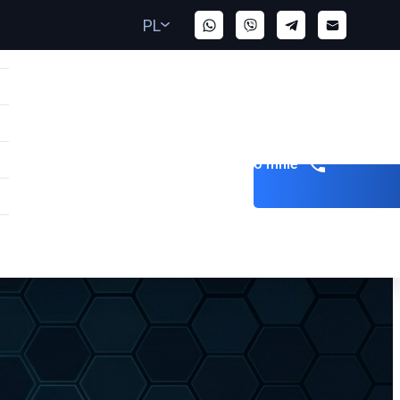
PL
Zadzwoń do mnie
AE