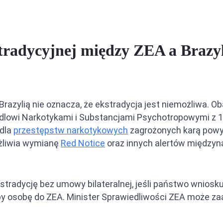
ja między ZEA a Arabią Saudyjską
ja między ZEA a Filipinami
tradycyjnej między ZEA a Brazyl
ja między ZEA a Iranem
azylią nie oznacza, że ekstradycja jest niemożliwa. O
owi Narkotykami i Substancjami Psychotropowymi z 1
 dla
przestępstw narkotykowych
zagrożonych karą powy
ożliwia wymianę
Red Notice
oraz innych alertów międzyn
kstradycję bez umowy bilateralnej, jeśli państwo wnio
łoby osobę do ZEA. Minister Sprawiedliwości ZEA może 