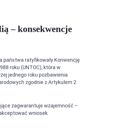
ią – konsekwencje
ba państwa ratyfikowały Konwencję
988 roku (UNTOC), która w
żej jednego roku pozbawienia
arodowych zgodnie z Artykułem 2
skujące zagwarantuje wzajemność –
zaakceptować wniosek