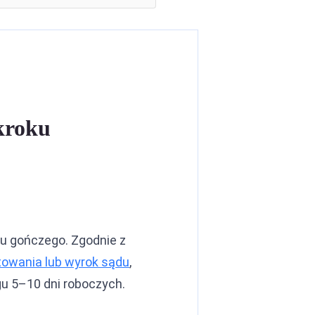
kroku
tu gończego. Zgodnie z
towania lub wyrok sądu
,
gu 5–10 dni roboczych.