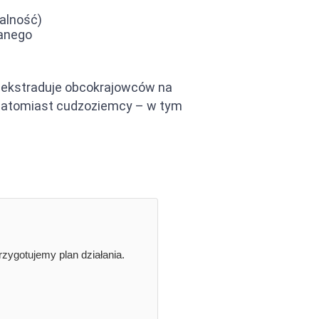
alność)
wanego
ale ekstraduje obcokrajowców na
 natomiast cudzoziemcy – w tym
zygotujemy plan działania.