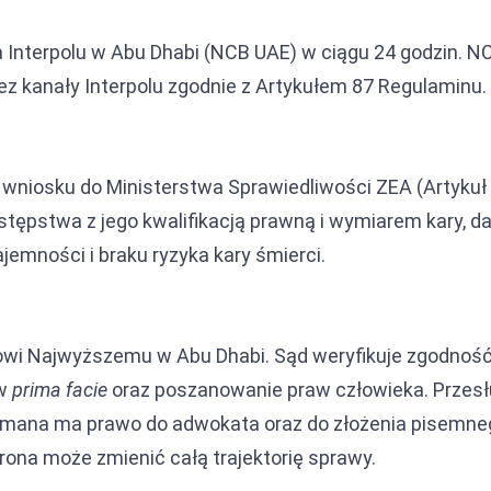
a Interpolu w Abu Dhabi (NCB UAE) w ciągu 24 godzin. N
z kanały Interpolu zgodnie z Artykułem 87 Regulaminu.
o wniosku do Ministerstwa Sprawiedliwości ZEA (Artykuł
stępstwa z jego kwalifikacją prawną i wymiarem kary, d
mności i braku ryzyka kary śmierci.
dowi Najwyższemu w Abu Dhabi. Sąd weryfikuje zgodno
ów
prima facie
oraz poszanowanie praw człowieka. Przesł
ymana ma prawo do adwokata oraz do złożenia pisemneg
rona może zmienić całą trajektorię sprawy.