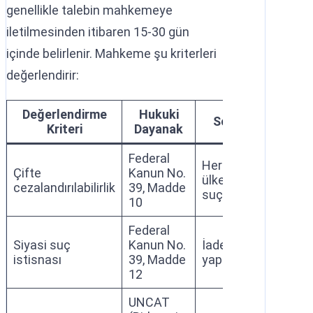
genellikle talebin mahkemeye
iletilmesinden itibaren 15-30 gün
içinde belirlenir. Mahkeme şu kriterleri
değerlendirir:
Değerlendirme
Hukuki
Sonuç
Kriteri
Dayanak
Federal
Her iki
Çifte
Kanun No.
ülkede de
cezalandırılabilirlik
39, Madde
suç olmalı
10
Federal
Siyasi suç
Kanun No.
İade
istisnası
39, Madde
yapılamaz
12
UNCAT