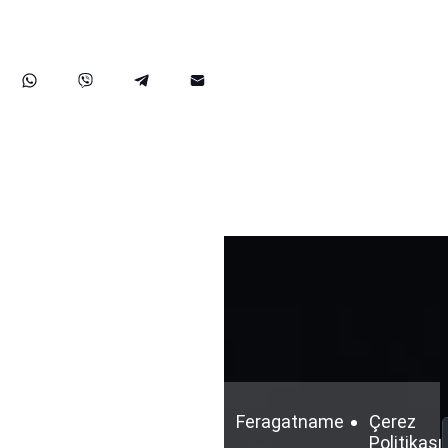
malvarlığınızın hem BAE içinde hem de uluslararası alanda
en üst düzeyde korunmasını sağlar.
Şartlar
Gizlilik
Feragatname
Çerez
ve
Politikası
Politikası