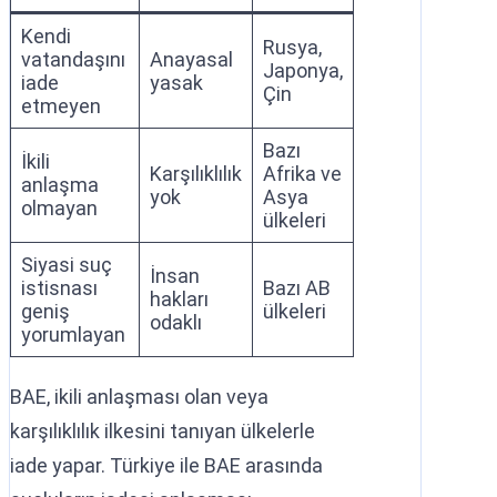
Kendi
Rusya,
vatandaşını
Anayasal
Japonya,
iade
yasak
Çin
etmeyen
Bazı
İkili
Karşılıklılık
Afrika ve
anlaşma
yok
Asya
olmayan
ülkeleri
Siyasi suç
İnsan
istisnası
Bazı AB
hakları
geniş
ülkeleri
odaklı
yorumlayan
BAE, ikili anlaşması olan veya
karşılıklılık ilkesini tanıyan ülkelerle
iade yapar. Türkiye ile BAE arasında