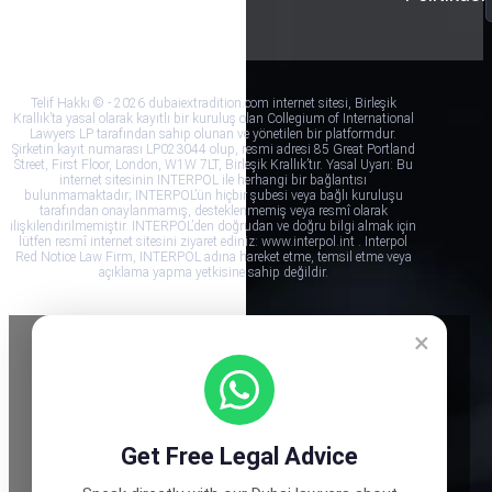
Koşullar
Telif Hakkı © - 2026 dubaiextradition.com internet sitesi, Birleşik
Krallık’ta yasal olarak kayıtlı bir kuruluş olan Collegium of International
Lawyers LP tarafından sahip olunan ve yönetilen bir platformdur.
Şirketin kayıt numarası LP023044 olup, resmi adresi 85 Great Portland
Street, First Floor, London, W1W 7LT, Birleşik Krallık’tır. Yasal Uyarı: Bu
internet sitesinin INTERPOL ile herhangi bir bağlantısı
bulunmamaktadır; INTERPOL’ün hiçbir şubesi veya bağlı kuruluşu
tarafından onaylanmamış, desteklenmemiş veya resmî olarak
ilişkilendirilmemiştir. INTERPOL’den doğrudan ve doğru bilgi almak için
lütfen resmî internet sitesini ziyaret ediniz: www.interpol.int . Interpol
Red Notice Law Firm, INTERPOL adına hareket etme, temsil etme veya
açıklama yapma yetkisine sahip değildir.
×
Get Free Legal Advice