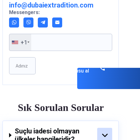
info@dubaiextradition.com
Messengers:
+1
Please leave this field empty.
Danışmanlık
randevusu al
Sık Sorulan Sorular
Suçlu iadesi olmayan
ülkeler hangileridir?