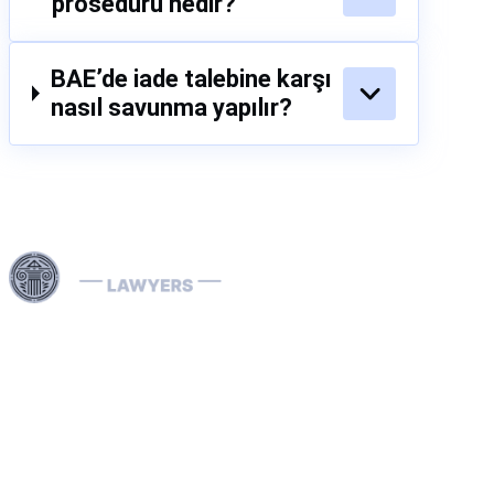
prosedürü nedir?
BAE’de iade talebine karşı
nasıl savunma yapılır?
Dubai ve Birleşik Arap Emirlikleri genelinde sunduğumuz
uzman hukuki hizmetlerle, Interpol Kırmızı Bültenlerinin
kaldırılması ve önlenmesi, Mavi, Yeşil ve Gümüş
Bültenlerin yönetimi ile Interpol yakalama emirlerinin
çözümü dâhil olmak üzere karmaşık Interpol süreçlerini
etkin şekilde yönetiyoruz. Alanında uzman Interpol Red
Notice avukatlarımız; ülke bazında iade (ekstradisyon)
davaları ile kara para aklama savunması konularında da
müvekkillerine kapsamlı destek sunarak, haklarınızın ve