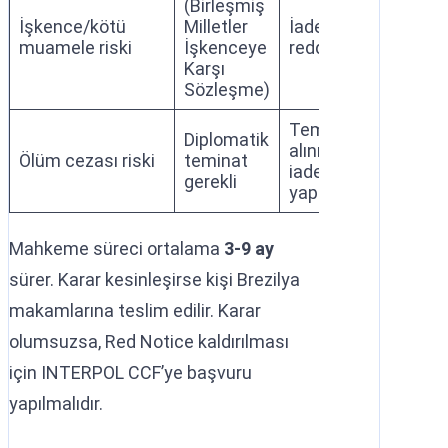
(Birleşmiş
İşkence/kötü
Milletler
İade
muamele riski
İşkenceye
reddedilir
Karşı
Sözleşme)
Teminat
Diplomatik
alınmadan
Ölüm cezası riski
teminat
iade
gerekli
yapılamaz
Mahkeme süreci ortalama
3-9 ay
sürer. Karar kesinleşirse kişi Brezilya
makamlarına teslim edilir. Karar
olumsuzsa, Red Notice kaldırılması
için INTERPOL CCF’ye başvuru
yapılmalıdır.