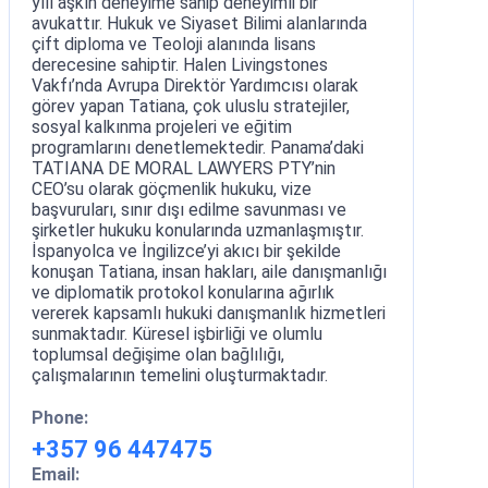
yılı aşkın deneyime sahip deneyimli bir
avukattır. Hukuk ve Siyaset Bilimi alanlarında
çift diploma ve Teoloji alanında lisans
derecesine sahiptir. Halen Livingstones
Vakfı’nda Avrupa Direktör Yardımcısı olarak
görev yapan Tatiana, çok uluslu stratejiler,
sosyal kalkınma projeleri ve eğitim
programlarını denetlemektedir. Panama’daki
TATIANA DE MORAL LAWYERS PTY’nin
CEO’su olarak göçmenlik hukuku, vize
başvuruları, sınır dışı edilme savunması ve
şirketler hukuku konularında uzmanlaşmıştır.
İspanyolca ve İngilizce’yi akıcı bir şekilde
konuşan Tatiana, insan hakları, aile danışmanlığı
ve diplomatik protokol konularına ağırlık
vererek kapsamlı hukuki danışmanlık hizmetleri
sunmaktadır. Küresel işbirliği ve olumlu
toplumsal değişime olan bağlılığı,
çalışmalarının temelini oluşturmaktadır.
Phone:
+357 96 447475
Email: