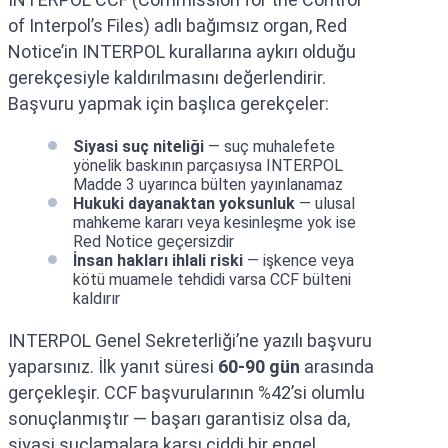
of Interpol’s Files) adlı bağımsız organ, Red
Notice’in INTERPOL kurallarına aykırı olduğu
gerekçesiyle kaldırılmasını değerlendirir.
Başvuru yapmak için başlıca gerekçeler:
Siyasi suç niteliği
— suç muhalefete
yönelik baskının parçasıysa INTERPOL
Madde 3 uyarınca bülten yayınlanamaz
Hukuki dayanaktan yoksunluk
— ulusal
mahkeme kararı veya kesinleşme yok ise
Red Notice geçersizdir
İnsan hakları ihlali riski
— işkence veya
kötü muamele tehdidi varsa CCF bülteni
kaldırır
INTERPOL Genel Sekreterliği’ne yazılı başvuru
yaparsınız. İlk yanıt süresi
60-90 gün
arasında
gerçekleşir. CCF başvurularının %42’si olumlu
sonuçlanmıştır — başarı garantisiz olsa da,
siyasi suçlamalara karşı ciddi bir engel