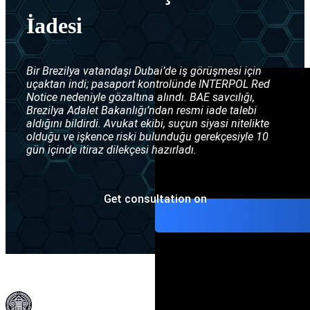
Interpol Gümüş B
İade konuları
İadesi
Interpol difüzyon
Bir Brezilya vatandaşı Dubai’de iş görüşmesi için
uçaktan indi; pasaport kontrolünde INTERPOL Red
Notice nedeniyle gözaltına alındı. BAE savcılığı,
Brezilya Adalet Bakanlığı’ndan resmi iade talebi
aldığını bildirdi. Avukat ekibi, suçun siyasi nitelikte
olduğu ve işkence riski bulunduğu gerekçesiyle 10
gün içinde itiraz dilekçesi hazırladı.
Get consultation on