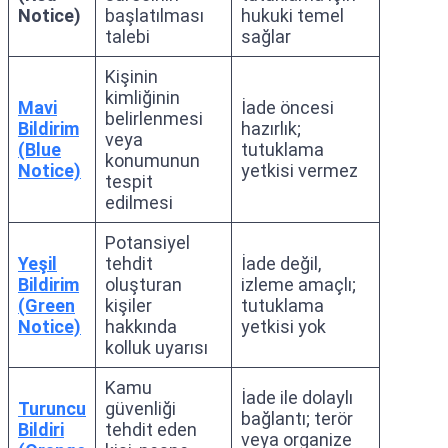
Notice)
başlatılması
hukuki temel
talebi
sağlar
Kişinin
kimliğinin
Mavi
İade öncesi
belirlenmesi
Bildirim
hazırlık;
veya
(Blue
tutuklama
konumunun
Notice)
yetkisi vermez
tespit
edilmesi
Potansiyel
Yeşil
tehdit
İade değil,
Bildirim
oluşturan
izleme amaçlı;
(Green
kişiler
tutuklama
Notice)
hakkında
yetkisi yok
kolluk uyarısı
Kamu
İade ile dolaylı
Turuncu
güvenliği
bağlantı; terör
Bildiri
tehdit eden
veya organize