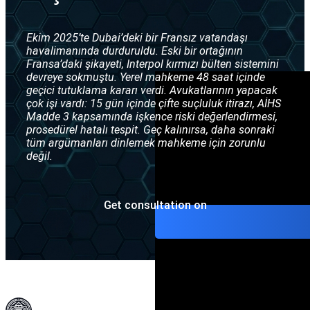
Interpol Gümüş B
İade konuları
Ekim 2025’te Dubai’deki bir Fransız vatandaşı
Interpol difüzyon
havalimanında durduruldu. Eski bir ortağının
Fransa’daki şikayeti, Interpol kırmızı bülten sistemini
devreye sokmuştu. Yerel mahkeme 48 saat içinde
geçici tutuklama kararı verdi. Avukatlarının yapacak
çok işi vardı: 15 gün içinde çifte suçluluk itirazı, AİHS
Madde 3 kapsamında işkence riski değerlendirmesi,
prosedürel hatalı tespit. Geç kalınırsa, daha sonraki
tüm argümanları dinlemek mahkeme için zorunlu
değil.
Get consultation on