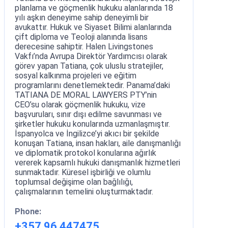
planlama ve göçmenlik hukuku alanlarında 18
yılı aşkın deneyime sahip deneyimli bir
avukattır. Hukuk ve Siyaset Bilimi alanlarında
çift diploma ve Teoloji alanında lisans
derecesine sahiptir. Halen Livingstones
Vakfı’nda Avrupa Direktör Yardımcısı olarak
görev yapan Tatiana, çok uluslu stratejiler,
sosyal kalkınma projeleri ve eğitim
programlarını denetlemektedir. Panama’daki
TATIANA DE MORAL LAWYERS PTY’nin
CEO’su olarak göçmenlik hukuku, vize
başvuruları, sınır dışı edilme savunması ve
şirketler hukuku konularında uzmanlaşmıştır.
İspanyolca ve İngilizce’yi akıcı bir şekilde
konuşan Tatiana, insan hakları, aile danışmanlığı
ve diplomatik protokol konularına ağırlık
vererek kapsamlı hukuki danışmanlık hizmetleri
sunmaktadır. Küresel işbirliği ve olumlu
toplumsal değişime olan bağlılığı,
çalışmalarının temelini oluşturmaktadır.
Phone:
+357 96 447475