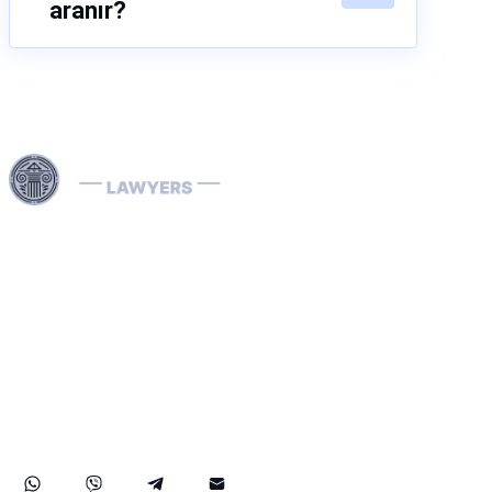
aranır?
Dubai ve Birleşik Arap Emirlikleri genelinde sunduğumuz
uzman hukuki hizmetlerle, Interpol Kırmızı Bültenlerinin
kaldırılması ve önlenmesi, Mavi, Yeşil ve Gümüş
Bültenlerin yönetimi ile Interpol yakalama emirlerinin
çözümü dâhil olmak üzere karmaşık Interpol süreçlerini
etkin şekilde yönetiyoruz. Alanında uzman Interpol Red
Notice avukatlarımız; ülke bazında iade (ekstradisyon)
davaları ile kara para aklama savunması konularında da
müvekkillerine kapsamlı destek sunarak, haklarınızın ve
malvarlığınızın hem BAE içinde hem de uluslararası alanda
en üst düzeyde korunmasını sağlar.