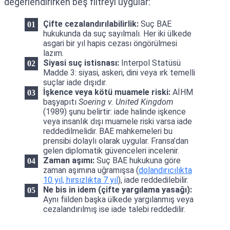
değerlendirirken beş filtreyi uygular:
Çifte cezalandırılabilirlik:
Suç BAE
hukukunda da suç sayılmalı. Her iki ülkede
asgari bir yıl hapis cezası öngörülmesi
lazım.
Siyasi suç istisnası:
Interpol Statüsü
Madde 3: siyasi, askeri, dini veya ırk temelli
suçlar iade dışıdır.
İşkence veya kötü muamele riski:
AİHM
başyapıtı
Soering v. United Kingdom
(1989) şunu belirtir: iade halinde işkence
veya insanlık dışı muamele riski varsa iade
reddedilmelidir. BAE mahkemeleri bu
prensibi dolaylı olarak uygular. Fransa’dan
gelen diplomatik güvenceleri incelenir.
Zaman aşımı:
Suç BAE hukukuna göre
zaman aşımına uğramışsa (
dolandırıcılıkta
10 yıl, hırsızlıkta 7 yıl
), iade reddedilebilir.
Ne bis in idem (çifte yargılama yasağı):
Aynı fiilden başka ülkede yargılanmış veya
cezalandırılmış ise iade talebi reddedilir.