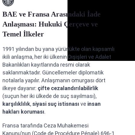
BAE ve Fransa Arasındaki İade
Anlaşması: Hukuki Çerçeve ve
Temel İlkeler
1991 yılından bu yana yürürlükte olan kapsamlı
ikili anlaşma, her iki ülkenin Dışişleri ve Adalet
Bakanlıkları kayıtlarında resmi olarak
saklanmaktadır. Güncellemeler diplomatik
notalarla yapılır. Anlaşmanın omurgası dört
ilkeye dayanır:
çifte cezalandırılabilirlik
(suçun her iki ülkede de suç sayılması),
karşılıklılık
,
siyasi suç istisnası
ve
insan
hakları koruması
.
Fransa tarafında Ceza Muhakemesi
Kanunu’nun (Code de Procédure Pénale) 696-1