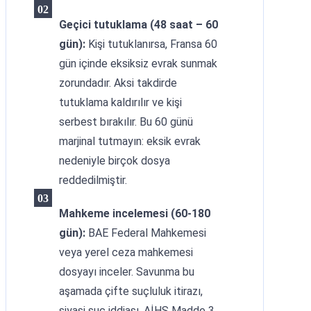
Geçici tutuklama (48 saat – 60
gün):
Kişi tutuklanırsa, Fransa 60
gün içinde eksiksiz evrak sunmak
zorundadır. Aksi takdirde
tutuklama kaldırılır ve kişi
serbest bırakılır. Bu 60 günü
marjinal tutmayın: eksik evrak
nedeniyle birçok dosya
reddedilmiştir.
Mahkeme incelemesi (60-180
gün):
BAE Federal Mahkemesi
veya yerel ceza mahkemesi
dosyayı inceler. Savunma bu
aşamada çifte suçluluk itirazı,
siyasi suç iddiası, AİHS Madde 3