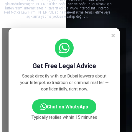
tarafından onaylanmamış, desteklenmemiş veya resmî olarak
ilişkilendirilmemiştir. INTERPOL’den doğrudan ve doğru bilgi almak için
lütfen resmî internet sitesini ziyaret ediniz: www.interpol.int . Interpol
Red Notice Law Firm, INTERPOL adına hareket etme, temsil etme veya
açıklama yapma yetkisine sahip değildir.
×
Get Free Legal Advice
Speak directly with our Dubai lawyers about
your Interpol, extradition or criminal matter —
confidentially, right now.
Chat on WhatsApp
Typically replies within 15 minutes