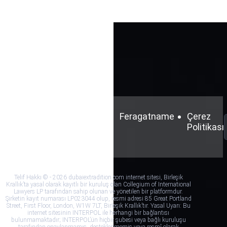
Şartlar
Gizlilik
Feragatname
Çerez
ve
Politikası
Politikası
Koşullar
Telif Hakkı © - 2026 dubaiextradition.com internet sitesi, Birleşik
Krallık’ta yasal olarak kayıtlı bir kuruluş olan Collegium of International
Lawyers LP tarafından sahip olunan ve yönetilen bir platformdur.
Şirketin kayıt numarası LP023044 olup, resmi adresi 85 Great Portland
Street, First Floor, London, W1W 7LT, Birleşik Krallık’tır. Yasal Uyarı: Bu
internet sitesinin INTERPOL ile herhangi bir bağlantısı
bulunmamaktadır; INTERPOL’ün hiçbir şubesi veya bağlı kuruluşu