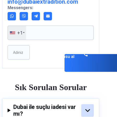
info@dubaiextradition.com
Messengers:
+1
Please leave this field empty.
Danışmanlık
randevusu al
Sık Sorulan Sorular
Dubai ile suçlu iadesi var
mı?