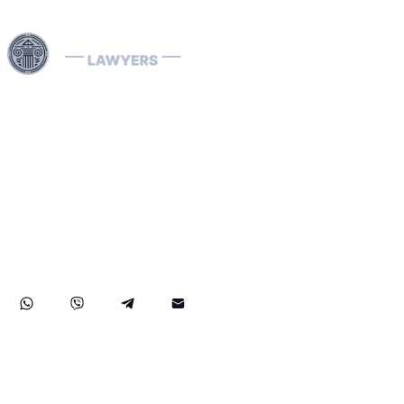
Dubai ve Birleşik Arap Emirlikleri genelinde sunduğumuz
uzman hukuki hizmetlerle, Interpol Kırmızı Bültenlerinin
kaldırılması ve önlenmesi, Mavi, Yeşil ve Gümüş
Bültenlerin yönetimi ile Interpol yakalama emirlerinin
çözümü dâhil olmak üzere karmaşık Interpol süreçlerini
etkin şekilde yönetiyoruz. Alanında uzman Interpol Red
Notice avukatlarımız; ülke bazında iade (ekstradisyon)
davaları ile kara para aklama savunması konularında da
müvekkillerine kapsamlı destek sunarak, haklarınızın ve
malvarlığınızın hem BAE içinde hem de uluslararası alanda
en üst düzeyde korunmasını sağlar.