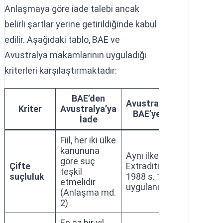
Anlaşmaya göre iade talebi ancak
belirli şartlar yerine getirildiğinde kabul
edilir. Aşağıdaki tablo, BAE ve
Avustralya makamlarının uyguladığı
kriterleri karşılaştırmaktadır:
BAE’den
Avustralya’dan
Kriter
Avustralya’ya
BAE’ye İade
İade
Fiil, her iki ülke
kanununa
Aynı ilke;
göre suç
Çifte
Extradition Act
teşkil
suçluluk
1988 s. 19
etmelidir
uygulanır
(Anlaşma md.
2)
En az bir yıl