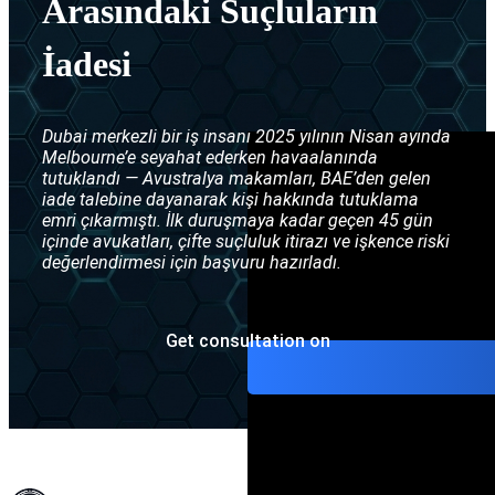
Arasındaki Suçluların
Interpol Gümüş B
İade konuları
İadesi
Interpol difüzyon
Dubai merkezli bir iş insanı 2025 yılının Nisan ayında
Melbourne’e seyahat ederken havaalanında
tutuklandı — Avustralya makamları, BAE’den gelen
iade talebine dayanarak kişi hakkında tutuklama
emri çıkarmıştı. İlk duruşmaya kadar geçen 45 gün
içinde avukatları, çifte suçluluk itirazı ve işkence riski
değerlendirmesi için başvuru hazırladı.
Get consultation on