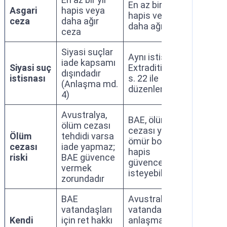
En az bir yıl
Asgari
hapis veya
hapis veya
ceza
daha ağır
daha ağır ceza
ceza
Siyasi suçlar
Aynı istisna;
iade kapsamı
Siyasi suç
Extradition Act
dışındadır
istisnası
s. 22 ile
(Anlaşma md.
düzenlenmiştir
4)
Avustralya,
BAE, ölüm
ölüm cezası
cezası yerine
Ölüm
tehdidi varsa
ömür boyu
cezası
iade yapmaz;
hapis
riski
BAE güvence
güvencesi
vermek
isteyebilir
zorundadır
BAE
Avustralya
vatandaşları
vatandaşlarına
Kendi
için ret hakkı
anlaşmaya