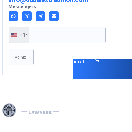
Messengers:
+1
Please leave this field empty.
Danışmanlık
randevusu al
Dubai ve Birleşik Arap Emirlikleri genelinde sunduğumuz