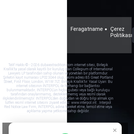
Şartlar
Gizlilik
Feragatname
Çerez
ve
Politikası
Politikası
Koşullar
Telif Hakkı © - 2026 dubaiextradition.com internet sitesi, Birleşik
Krallık’ta yasal olarak kayıtlı bir kuruluş olan Collegium of International
Lawyers LP tarafından sahip olunan ve yönetilen bir platformdur.
Şirketin kayıt numarası LP023044 olup, resmi adresi 85 Great Portland
Street, First Floor, London, W1W 7LT, Birleşik Krallık’tır. Yasal Uyarı: Bu
internet sitesinin INTERPOL ile herhangi bir bağlantısı
bulunmamaktadır; INTERPOL’ün hiçbir şubesi veya bağlı kuruluşu
tarafından onaylanmamış, desteklenmemiş veya resmî olarak
ilişkilendirilmemiştir. INTERPOL’den doğrudan ve doğru bilgi almak için
lütfen resmî internet sitesini ziyaret ediniz: www.interpol.int . Interpol
Red Notice Law Firm, INTERPOL adına hareket etme, temsil etme veya
açıklama yapma yetkisine sahip değildir.
×