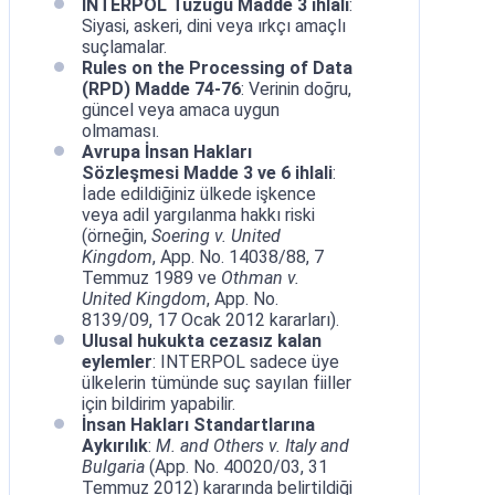
INTERPOL Tüzüğü Madde 3 ihlali
:
Siyasi, askeri, dini veya ırkçı amaçlı
suçlamalar.
Rules on the Processing of Data
(RPD) Madde 74-76
: Verinin doğru,
güncel veya amaca uygun
olmaması.
Avrupa İnsan Hakları
Sözleşmesi Madde 3 ve 6 ihlali
:
İade edildiğiniz ülkede işkence
veya adil yargılanma hakkı riski
(örneğin,
Soering v. United
Kingdom
, App. No. 14038/88, 7
Temmuz 1989 ve
Othman v.
United Kingdom
, App. No.
8139/09, 17 Ocak 2012 kararları).
Ulusal hukukta cezasız kalan
eylemler
: INTERPOL sadece üye
ülkelerin tümünde suç sayılan fiiller
için bildirim yapabilir.
İnsan Hakları Standartlarına
Aykırılık
:
M. and Others v. Italy and
Bulgaria
(App. No. 40020/03, 31
Temmuz 2012) kararında belirtildiği