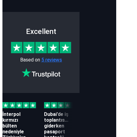
Excellent
Based on
5 reviews
İnterpol
Dubai’de iş
Siyasi
İkin
kırmızı
toplantısına
gerekçeli
vata
bülten
giderken
bültenin
baş
nedeniyle
pasaport
iptal
sıra