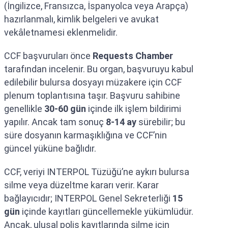
(İngilizce, Fransızca, İspanyolca veya Arapça)
hazırlanmalı, kimlik belgeleri ve avukat
vekâletnamesi eklenmelidir.
CCF başvuruları önce
Requests Chamber
tarafından incelenir. Bu organ, başvuruyu kabul
edilebilir bulursa dosyayı müzakere için CCF
plenum toplantısına taşır. Başvuru sahibine
genellikle
30-60 gün
içinde ilk işlem bildirimi
yapılır. Ancak tam sonuç
8-14 ay
sürebilir; bu
süre dosyanın karmaşıklığına ve CCF’nin
güncel yüküne bağlıdır.
CCF, veriyi INTERPOL Tüzüğü’ne aykırı bulursa
silme veya düzeltme kararı verir. Karar
bağlayıcıdır; INTERPOL Genel Sekreterliği
15
gün
içinde kayıtları güncellemekle yükümlüdür.
Ancak, ulusal polis kayıtlarında silme için