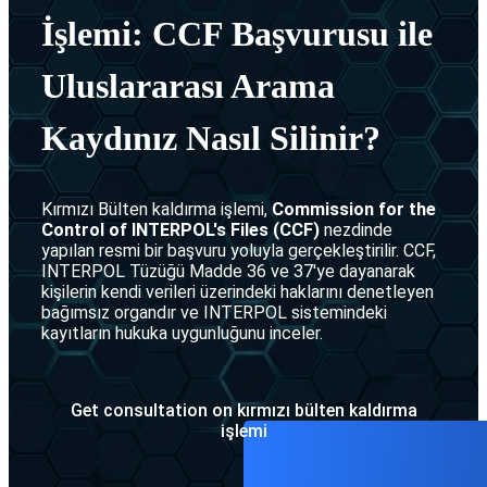
Interpol Gümüş B
İade konuları
İşlemi: CCF Başvurusu ile
Interpol difüzyon
Uluslararası Arama
Kaydınız Nasıl Silinir?
Kırmızı Bülten kaldırma işlemi,
Commission for the
Control of INTERPOL's Files (CCF)
nezdinde
yapılan resmi bir başvuru yoluyla gerçekleştirilir. CCF,
INTERPOL Tüzüğü Madde 36 ve 37'ye dayanarak
kişilerin kendi verileri üzerindeki haklarını denetleyen
bağımsız organdır ve INTERPOL sistemindeki
kayıtların hukuka uygunluğunu inceler.
Get consultation on kırmızı bülten kaldırma
i̇şlemi