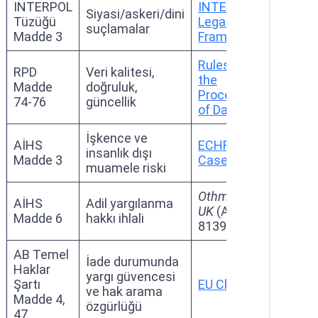
INTERPOL
INTERPOL
Siyasi/askeri/dini
Tüzüğü
Legal
suçlamalar
Madde 3
Framework
Rules on
RPD
Veri kalitesi,
the
Madde
doğruluk,
Processing
74-76
güncellik
of Data
İşkence ve
AİHS
ECHR
insanlık dışı
Madde 3
Case-Law
muamele riski
Othman v.
AİHS
Adil yargılanma
UK
(App.
Madde 6
hakkı ihlali
8139/09)
AB Temel
İade durumunda
Haklar
yargı güvencesi
Şartı
EU Charter
ve hak arama
Madde 4,
özgürlüğü
47