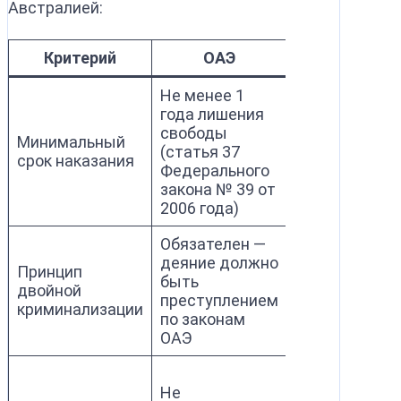
Австралией:
Критерий
ОАЭ
Австрали
Не менее 1
года лишения
Не менее 1 го
свободы
лишения сво
Минимальный
(статья 37
(раздел 19 З
срок наказания
Федерального
об экстрадиц
закона № 39 от
1988 года)
2006 года)
Обязателен —
Обязателен —
деяние должно
деяние долж
Принцип
быть
быть
двойной
преступлением
преступление
криминализации
по законам
законам
ОАЭ
Австралии
Допускается,
Не
если договор