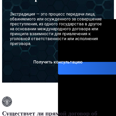
Желтое 
Экстрадиция
— это процесс передачи лица,
Серебря
обвиняемого или осужденного за совершение
преступления, из одного государства в другое
Ордер на
на основании международного договора или
принципа взаимности для привлечения к
Адвокат
уголовной ответственности или исполнения
приговора.
Получить консультацию
Существует ли прямой договор об