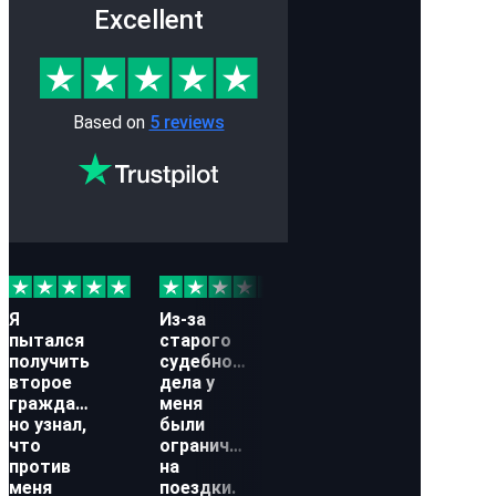
Excellent
Based on
5 reviews
Я
Из-за
Я думал,
При
пытался
старого
что мои
в Д
получить
судебного
прошлые
на
второе
дела у
юридические
кон
гражданство,
меня
проблемы
но 
но узнал,
были
закончились
пас
что
ограничения
кон
против
на
мне
Я думал, что
меня
поездки.
нео