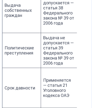
допускается —
прямо
Выдача
статья 38
предусматри
собственных
Федерального
— раздел 7
граждан
закона № 39 от
Закона об
2006 года
экстрадиции 
года
Выдача не
Выдача не
допускается —
допускается 
Политические
статья 39
раздел 7 Зак
преступления
Федерального
об экстрадиц
закона № 39 от
1988 года
2006 года
Проверяется 
законодатель
Применяется
запрашивающ
— статья 21
Срок давности
государства 
Уголовного
раздел 22 За
кодекса ОАЭ
об экстрадиц
1988 года