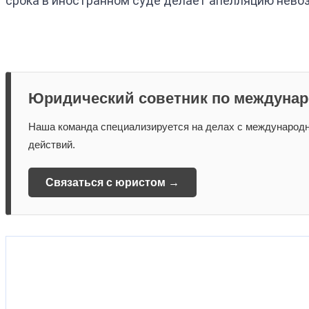
срока в иностранном суде делает апелляцию нево
Юридический советник по междунар
Наша команда специализируется на делах с международн
действий.
Связаться с юристом →