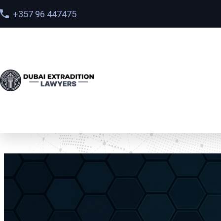
+357 96 447475
Home
>
Услуги
> Юридический советник по междун