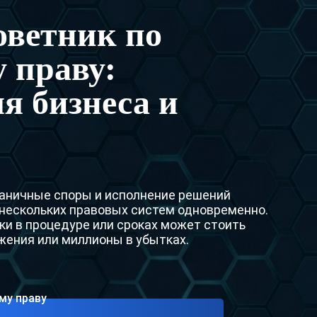
Желтое уведомление
ветник по
Серебряное Уведомление
 праву:
Ордер на арест
я бизнеса и
Адвокаты по делам Интерпола
раничные споры и исполнение решений
нескольких правовых систем одновременно.
и в процедуре или сроках может стоить
жения или миллионы в убытках.
му праву