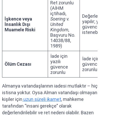
Ret zorunlu
(AİHM
içtihadı,
Değerlendirme
İşkence veya
Soering v.
yapılır; yazılı
İnsanlık Dışı
United
güvence
Muamele Riski
Kingdom
,
istenebilir
Başvuru No.
14038/88,
1989)
İade için
İade için yazılı
yazılı
Ölüm Cezası
güvence
güvence
zorunlu
zorunlu
Almanya vatandaşlarının iadesi mutlaktır – hiç
istisna yoktur. Oysa Alman vatandaşı olmayan
kişiler için
uzun süreli ikamet
, mahkeme
tarafından “insani gerekçe” olarak
değerlendirilebilir ve ret nedeni olabilir. Bazen