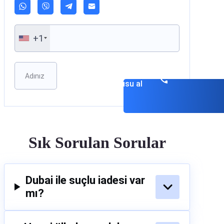
+1
Please leave this field empty.
Danışmanlık
randevusu al
Sık Sorulan Sorular
Dubai ile suçlu iadesi var
mı?