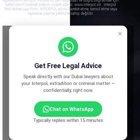
ilişkilendirilmemiştir. INTERPOL’den doğrudan ve doğru bilgi almak için
lütfen resmî internet sitesini ziyaret ediniz: www.interpol.int . Interpol
Red Notice Law Firm, INTERPOL adına hareket etme, temsil etme veya
açıklama yapma yetkisine sahip değildir.
×
Get Free Legal Advice
Speak directly with our Dubai lawyers about
your Interpol, extradition or criminal matter —
confidentially, right now.
Chat on WhatsApp
Typically replies within 15 minutes