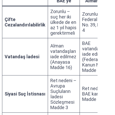
BAE’ye
Almanya’ya
Zorunlu –
Zorunlu – BAE
suç her iki
Çifte
Federal Kanun
ülkede de en
Cezalandırılabilirlik
No. 39, Madde
az 1 yıl hapis
4
gerektirmeli
BAE
Alman
vatandaşları
vatandaşları
iade edilmez
Vatandaş İadesi
iade edilmez
(Federal
(Anayasa
Kanun No. 39,
Madde 16)
Madde 8)
Ret nedeni –
Avrupa
Ret nedeni –
Suçluların
Siyasi Suç İstisnası
BAE kanunu
İadesi
Madde 7
Sözleşmesi
Madde 3