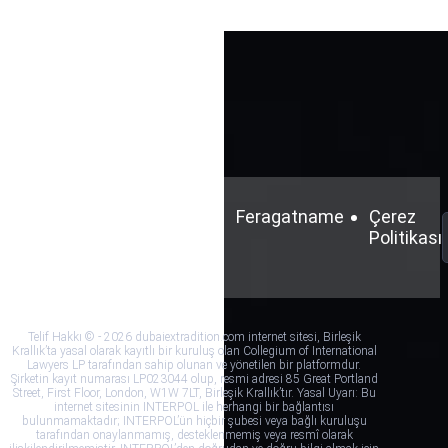
Şartlar
Gizlilik
Feragatname
Çerez
ve
Politikası
Politikası
Koşullar
Telif Hakkı © - 2026 dubaiextradition.com internet sitesi, Birleşik
Krallık’ta yasal olarak kayıtlı bir kuruluş olan Collegium of International
Lawyers LP tarafından sahip olunan ve yönetilen bir platformdur.
Şirketin kayıt numarası LP023044 olup, resmi adresi 85 Great Portland
Street, First Floor, London, W1W 7LT, Birleşik Krallık’tır. Yasal Uyarı: Bu
internet sitesinin INTERPOL ile herhangi bir bağlantısı
bulunmamaktadır; INTERPOL’ün hiçbir şubesi veya bağlı kuruluşu
tarafından onaylanmamış, desteklenmemiş veya resmî olarak