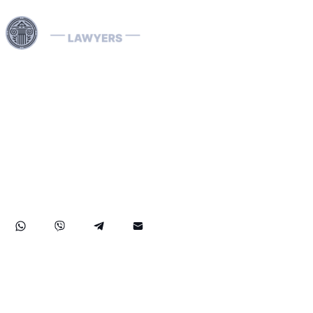
Dubai ve Birleşik Arap Emirlikleri genelinde sunduğumuz
uzman hukuki hizmetlerle, Interpol Kırmızı Bültenlerinin
kaldırılması ve önlenmesi, Mavi, Yeşil ve Gümüş
Bültenlerin yönetimi ile Interpol yakalama emirlerinin
çözümü dâhil olmak üzere karmaşık Interpol süreçlerini
etkin şekilde yönetiyoruz. Alanında uzman Interpol Red
Notice avukatlarımız; ülke bazında iade (ekstradisyon)
davaları ile kara para aklama savunması konularında da
müvekkillerine kapsamlı destek sunarak, haklarınızın ve
malvarlığınızın hem BAE içinde hem de uluslararası alanda
en üst düzeyde korunmasını sağlar.