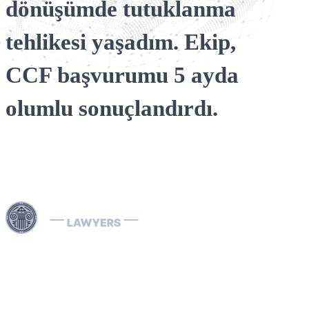
dönüşümde tutuklanma
Interpol Gümüş B
İade konuları
tehlikesi yaşadım. Ekip,
Interpol difüzyon
CCF başvurumu 5 ayda
olumlu sonuçlandırdı.
Dubai ve Birleşik Arap Emirlikleri genelinde sunduğumuz
uzman hukuki hizmetlerle, Interpol Kırmızı Bültenlerinin
kaldırılması ve önlenmesi, Mavi, Yeşil ve Gümüş
Bültenlerin yönetimi ile Interpol yakalama emirlerinin
çözümü dâhil olmak üzere karmaşık Interpol süreçlerini