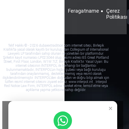
Şartlar
Gizlilik
Feragatname
Çerez
ve
Politikası
Politikası
Koşullar
Telif Hakkı © - 2026 dubaiextradition.com internet sitesi, Birleşik
Krallık’ta yasal olarak kayıtlı bir kuruluş olan Collegium of International
Lawyers LP tarafından sahip olunan ve yönetilen bir platformdur.
Şirketin kayıt numarası LP023044 olup, resmi adresi 85 Great Portland
Street, First Floor, London, W1W 7LT, Birleşik Krallık’tır. Yasal Uyarı: Bu
internet sitesinin INTERPOL ile herhangi bir bağlantısı
bulunmamaktadır; INTERPOL’ün hiçbir şubesi veya bağlı kuruluşu
tarafından onaylanmamış, desteklenmemiş veya resmî olarak
ilişkilendirilmemiştir. INTERPOL’den doğrudan ve doğru bilgi almak için
lütfen resmî internet sitesini ziyaret ediniz: www.interpol.int . Interpol
Red Notice Law Firm, INTERPOL adına hareket etme, temsil etme veya
açıklama yapma yetkisine sahip değildir.
×