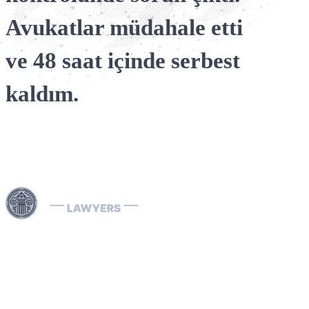
Interpol Gümüş B
İade konuları
Avukatlar müdahale etti
Interpol difüzyon
ve 48 saat içinde serbest
kaldım.
Dubai ve Birleşik Arap Emirlikleri genelinde sunduğumuz
uzman hukuki hizmetlerle, Interpol Kırmızı Bültenlerinin
kaldırılması ve önlenmesi, Mavi, Yeşil ve Gümüş
Bültenlerin yönetimi ile Interpol yakalama emirlerinin
çözümü dâhil olmak üzere karmaşık Interpol süreçlerini
etkin şekilde yönetiyoruz. Alanında uzman Interpol Red