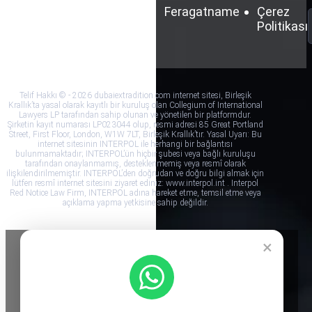
Şartlar
Gizlilik
Feragatname
Çerez
ve
Politikası
Politikası
Koşullar
Telif Hakkı © - 2026 dubaiextradition.com internet sitesi, Birleşik
Krallık’ta yasal olarak kayıtlı bir kuruluş olan Collegium of International
Lawyers LP tarafından sahip olunan ve yönetilen bir platformdur.
Şirketin kayıt numarası LP023044 olup, resmi adresi 85 Great Portland
Street, First Floor, London, W1W 7LT, Birleşik Krallık’tır. Yasal Uyarı: Bu
internet sitesinin INTERPOL ile herhangi bir bağlantısı
bulunmamaktadır; INTERPOL’ün hiçbir şubesi veya bağlı kuruluşu
tarafından onaylanmamış, desteklenmemiş veya resmî olarak
ilişkilendirilmemiştir. INTERPOL’den doğrudan ve doğru bilgi almak için
lütfen resmî internet sitesini ziyaret ediniz: www.interpol.int . Interpol
Red Notice Law Firm, INTERPOL adına hareket etme, temsil etme veya
açıklama yapma yetkisine sahip değildir.
×