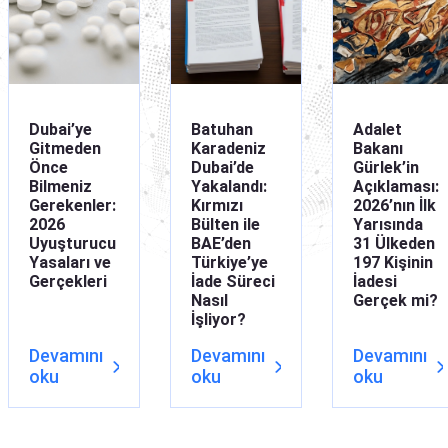
Interpol Gümüş B
İade konuları
Interpol difüzyon
Dubai’ye
Batuhan
Adalet
Gitmeden
Karadeniz
Bakanı
Önce
Dubai’de
Gürlek’in
Bilmeniz
Yakalandı:
Açıklaması:
Gerekenler:
Kırmızı
2026’nın İlk
2026
Bülten ile
Yarısında
Uyuşturucu
BAE’den
31 Ülkeden
Yasaları ve
Türkiye’ye
197 Kişinin
Gerçekleri
İade Süreci
İadesi
Nasıl
Gerçek mi?
İşliyor?
Devamını
Devamını
Devamını
oku
oku
oku