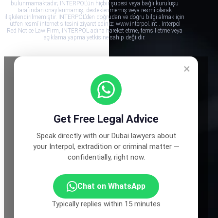
bulunmamaktadır; INTERPOL’ün hiçbir şubesi veya bağlı kuruluşu
tarafından onaylanmamış, desteklenmemiş veya resmî olarak
ilişkilendirilmemiştir. INTERPOL’den doğrudan ve doğru bilgi almak için
lütfen resmî internet sitesini ziyaret ediniz: www.interpol.int . Interpol
Red Notice Law Firm, INTERPOL adına hareket etme, temsil etme veya
açıklama yapma yetkisine sahip değildir.
×
Get Free Legal Advice
Speak directly with our Dubai lawyers about
your Interpol, extradition or criminal matter —
confidentially, right now.
Chat on WhatsApp
Typically replies within 15 minutes