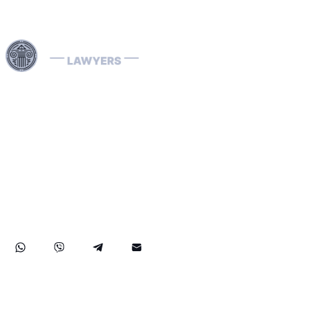
Dubai ve Birleşik Arap Emirlikleri genelinde sunduğumuz
uzman hukuki hizmetlerle, Interpol Kırmızı Bültenlerinin
kaldırılması ve önlenmesi, Mavi, Yeşil ve Gümüş
Bültenlerin yönetimi ile Interpol yakalama emirlerinin
çözümü dâhil olmak üzere karmaşık Interpol süreçlerini
etkin şekilde yönetiyoruz. Alanında uzman Interpol Red
Notice avukatlarımız; ülke bazında iade (ekstradisyon)
davaları ile kara para aklama savunması konularında da
müvekkillerine kapsamlı destek sunarak, haklarınızın ve
malvarlığınızın hem BAE içinde hem de uluslararası alanda
en üst düzeyde korunmasını sağlar.