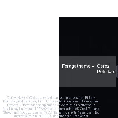
Şartlar
Gizlilik
Feragatname
Çerez
ve
Politikası
Politikası
Koşullar
Telif Hakkı © - 2026 dubaiextradition.com internet sitesi, Birleşik
Krallık’ta yasal olarak kayıtlı bir kuruluş olan Collegium of International
Lawyers LP tarafından sahip olunan ve yönetilen bir platformdur.
Şirketin kayıt numarası LP023044 olup, resmi adresi 85 Great Portland
Street, First Floor, London, W1W 7LT, Birleşik Krallık’tır. Yasal Uyarı: Bu
internet sitesinin INTERPOL ile herhangi bir bağlantısı