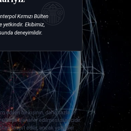
Interpol Kırmızı Bülten
yetkindir. Ekibimiz,
sunda deneyimlidir.
 edilen bir kişinin, daha fazla
r ülkeye transfer edilmesi sürecidir.
heli tespit edilir, ancak yetkililer