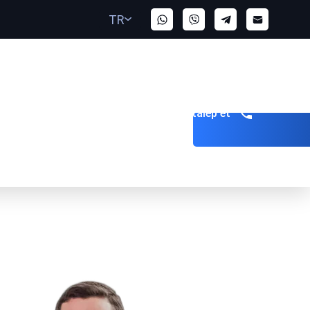
TR
Geri arama talep et