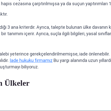
li hapis cezasına çarptırılmışsa ya da suçun yaptırımları 
ktır.
i 3 ana kriterdir. Ayrıca, talepte bulunan ülke davanın kend
 bir tanımını içerir. Ayrıca, suçla ilgili bilgileri, yasal sın
talebi yeterince gerekçelendirilmemişse, iade önlenebili
lidir.
İade hukuku firmamız
Bu yargı alanında uzun yıllard
luşturmayı biliyoruz.
n Ülkeler