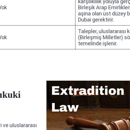
karşılıklılık yoluyla ge
Yok
Birleşik Arap Emirlikle
aşina olan üst düzey b
Dubai gerektirir.
Talepler, uluslararası k
Yok
(Birleşmiş Milletler) s
temelinde işlenir.
ukuki
ri ve uluslararası