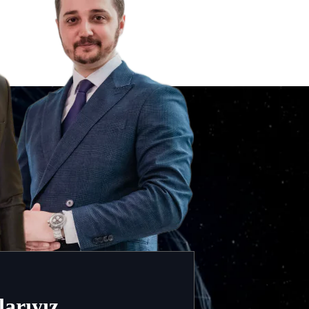
arıyız