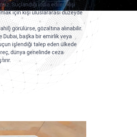
. Suçlandığı iddia edilen kişi
mak için kişi uluslararası düzeyde
il) görülürse, gözaltına alınabilir.
 Dubai, başka bir emirlik veya
suçun işlendiği talep eden ülkede
üreç, dünya genelinde ceza
tırır.