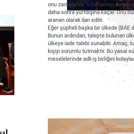
onu zamanında tutuklamayı başaramaz
daha sonra yurtdışına kaçar. Onu bul
aranan olarak ilan edilir.
Eğer şüpheli başka bir ülkede (BAE dah
Bunun ardından, talepte bulunan ülke
ülkeye iade talebi sunabilir. Amaç, 
kişiyi sorumlu tutmaktır. Bu yasal s
meselelerinde adli iş birliğini kolaylaş
ıl