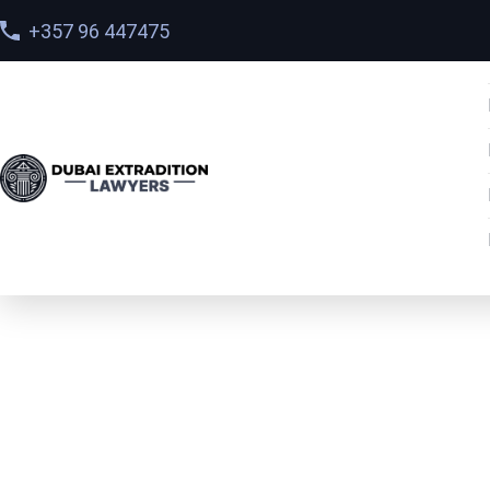
+357 96 447475
BAE’de İade ve Inter
Kırmızı Bültenlerine