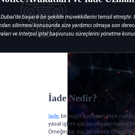
Dubai’de başarılı bir şekilde müvekkillerini temsil etmiştir. 
ından silinmesi konusunda size yardımcı olmaya son derece 
ları ve Interpol iptal başvurusu süreçlerini yönetme konu
İade Nedir?
İade
, bir suçla suçlanan veya mahkum
yasal işlem için bir ülkeden başka bi
Örneğin, bir suç bir ülkede işlenir. Şüp