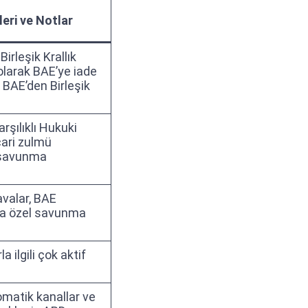
eri ve Notlar
irleşik Krallık
olarak BAE’ye iade
 BAE’den Birleşik
rşılıklı Hukuki
cari zulmü
r savunma
davalar, BAE
a özel savunma
a ilgili çok aktif
omatik kanallar ve