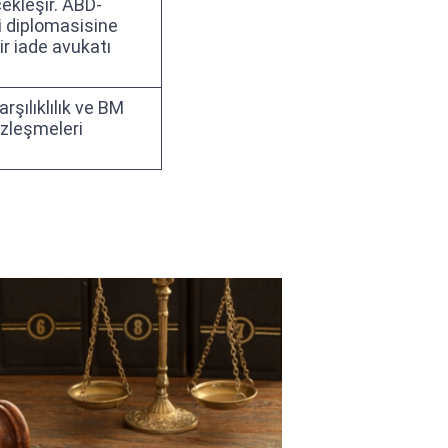
rçekleşir. ABD-
ri diplomasisine
ir iade avukatı
arşılıklılık ve BM
özleşmeleri