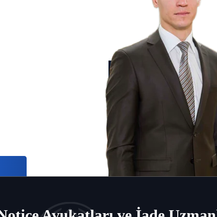
Interpol Gümüş Bildirimi Türkiye’de
İade konularında avukatlar
Interpol difüzyonları
i veya
al gözaltına
larıyla
teriler için
 iade
e sınır ötesi
Notice Avukatları ve İade Uzmanl