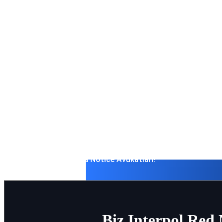
Savunma
Birleşik Arap Emirlikleri’nde iade, Interpol Kırmızı Bülten
uluslararası bir tutuklama ile karşı karşıya kalmak, derh
alınma, mal varlıklarının dondurulması ve seyahat yasak
sonuçlanabilir.
Hukuk firmamız, Dubai’de yabancılar ve uluslararası müş
yüksek riskli iade savunması sağlamaktadır — yasa dışı
taleplerine, Interpol bildirimlerine ve BAE yasalarına gör
ceza davalarına itiraz etmektedir.
İletişim Interpol Red Notice Avukatları!
Biz Interpol Red 