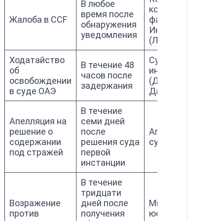
В любое
контролю за
время после
Жалоба в CCF
файлами
обнаружения
Интерпола
уведомления
(Лион, Франция)
Ходатайство
Суд первой
В течение 48
об
инстанции
часов после
освобождении
(Дубай или Абу-
задержания
в суде ОАЭ
Даби)
В течение
Апелляция на
семи дней
решение о
после
Апелляционный
содержании
решения суда
суд ОАЭ
под стражей
первой
инстанции
В течение
тридцати
Возражение
дней после
Министерство
против
получения
юстиции ОАЭ и