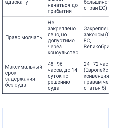
адвокату
большинстве
начаться до
стран ЕС)
прибытия
Не
закреплено
Закреплено
явно, но
законом (США,
Право молчать
допустимо
ЕС,
через
Великобритания)
консульство
48–96
24–72 часа
Максимальный
часов, до 14
(Европейская
срок
суток по
конвенция по
задержания
решению
правам человека,
без суда
суда
статья 5)