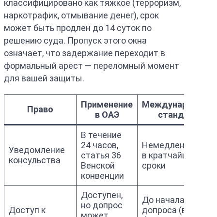
классифицировано как тяжкое (терроризм,
наркотрафик, отмывание денег), срок
может быть продлен до 14 суток по
решению суда. Пропуск этого окна
означает, что задержание переходит в
формальный арест — переломный момент
для вашей защиты.
Применение
Международный
Право
в ОАЭ
стандарт
В течение
24 часов,
Немедленно или
Уведомление
статья 36
в кратчайшие
консульства
Венской
сроки
конвенции
Доступен,
До начала
но допрос
Доступ к
допроса (в
может