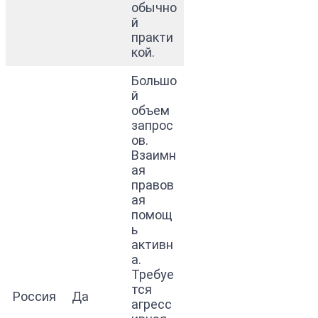
обычно
й
практи
кой.
Большо
й
объем
запрос
ов.
Взаимн
ая
правов
ая
помощ
ь
активн
а.
Требуе
тся
Россия
Да
агресс