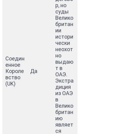
р, но
суды
Велико
британ
ии
истори
чески
неохот
но
Соедин
выдаю
енное
т в
Короле
Да
ОАЭ.
вство
Экстра
(UK)
диция
из ОАЭ
в
Велико
британ
ию
являет
ся