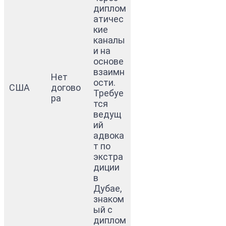
диплом
атичес
кие
каналы
и на
основе
взаимн
Нет
ости.
США
догово
Требуе
ра
тся
ведущ
ий
адвока
т по
экстра
диции
в
Дубае,
знаком
ый с
диплом