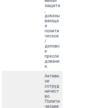
ивная
защита
,
доказы
вающа
я
полити
ческое
/
делово
е
пресле
довани
е.
Активн
ое
сотруд
ничест
во.
Полити
ческие