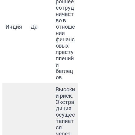
роннее
сотруд
ничест
во в
Индия
Да
отноше
нии
финанс
овых
престу
плений
и
беглец
ов.
Высоки
й риск.
Экстра
диция
осущес
твляет
ся
через