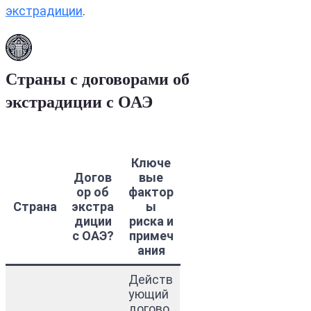
экстрадиции
.
Страны с договорами об
экстрадиции с ОАЭ
Ключе
Догов
вые
ор об
фактор
Страна
экстра
ы
диции
риска и
с ОАЭ?
примеч
ания
Действ
ующий
догово