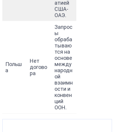
атией
США-
ОАЭ.
Запрос
ы
обраба
тываю
тся на
основе
Нет
Польш
между
догово
а
народн
ра
ой
взаимн
ости и
конвен
ций
ООН.