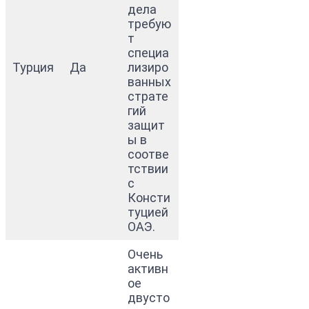
дела
требую
т
специа
Турция
Да
лизиро
ванных
страте
гий
защит
ы в
соотве
тствии
с
Консти
туцией
ОАЭ.
Очень
активн
ое
двусто