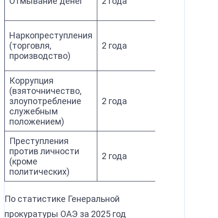
Отмывание денег
2 года
выписки, 
транзакци
Заключени
Наркопреступления
лаборатор
(торговля,
2 года
показания
производство)
свидетеле
Коррупция
Документы
(взяточничество,
передаче
злоупотребление
2 года
ценностей,
служебным
свидетель
положением)
показания
Преступления
Медицинс
против личности
заключени
2 года
(кроме
результат
политических)
экспертиз
По статистике Генеральной
прокуратуры ОАЭ за 2025 год