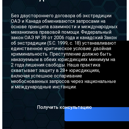
Желтое 
Без двустороннего договора об экстрадиции
Серебря
ОАЭ и Канада обмениваются запросами на
основе принципа взаимности и международных
Ордер на
механизмов правовой помощи. Федеральный
закон ОАЭ № 39 от 2006 года и канадский Закон
Адвокат
об экстрадиции (S.C. 1999, c. 18) устанавливают
единственное критическое условие: двойная
криминальность. Преступление должно быть
наказуемым в обеих юрисдикциях минимум на
2 года лишения свободы. Наша практика
охватывает защиту в 28+ юрисдикциях,
включая успешное оспаривание
необоснованных запросов через национальные
и международные инстанции.
Получить консультацию