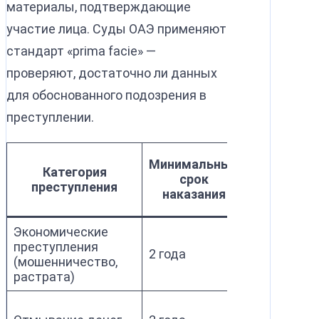
материалы, подтверждающие
участие лица. Суды ОАЭ применяют
стандарт «prima facie» —
проверяют, достаточно ли данных
для обоснованного подозрения в
преступлении.
Минимальный
Категория
Требова
срок
преступления
доказате
наказания
Экономические
Финансов
преступления
документы
2 года
(мошенничество,
заключени
растрата)
экспертов
Банковски