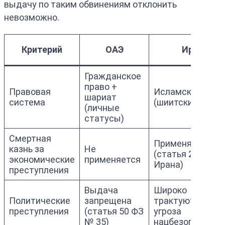
выдачу по таким обвинениям отклонить
невозможно.
Критерий
ОАЭ
Иран
Гражданское
право +
Правовая
Исламское прав
шариат
система
(шиитский фикх)
(личные
статусы)
Смертная
Применяется
казнь за
Не
(статья 286 УК
экономические
применяется
Ирана)
преступления
Выдача
Широко
Политические
запрещена
трактуются как
преступления
(статья 50 ФЗ
угроза
№ 35)
нацбезопасност