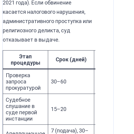
2021 года). Если обвинение
касается налогового нарушения,
административного проступка или
религиозного деликта, суд
отказывает в выдаче.
Этап
Компетентн
Срок (дней)
процедуры
орган
Проверка
Генеральная
запроса
30–60
прокуратура 
прокуратурой
Судебное
слушание в
Уголовный су
15–20
суде первой
(Абу-Даби/Ду
инстанции
7 (подача), 30–
Апелляционное
Апелляционн