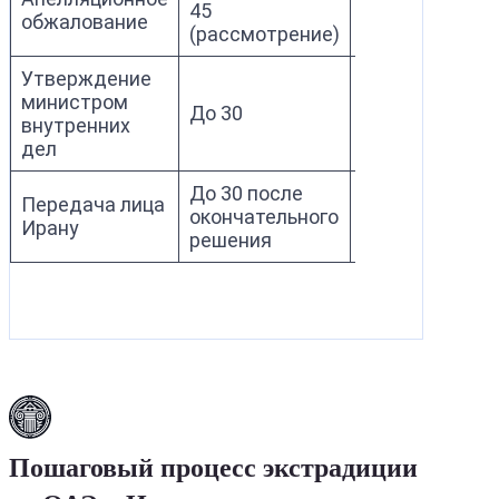
45
обжалование
суд ОАЭ
(рассмотрение)
Утверждение
Министерство
министром
До 30
внутренних д
внутренних
ОАЭ
дел
До 30 после
Полиция ОАЭ,
Передача лица
окончательного
дипломатичес
Ирану
решения
каналы
Пошаговый процесс экстрадиции